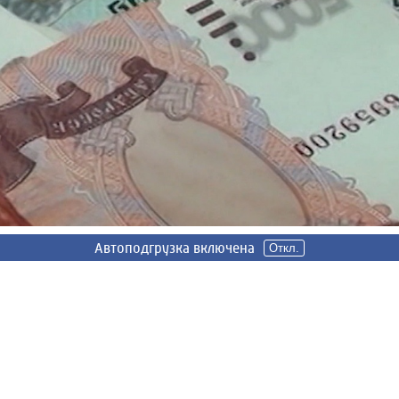
Автоподгрузка включена
Откл.
блей.
42-летний местный житель, который сообщил что его
аявитель познакомился с неизвестной, которая представил
 заработать на бирже, на что тот согласился. Далее под
чина стал вкладывать деньги и проводить различные