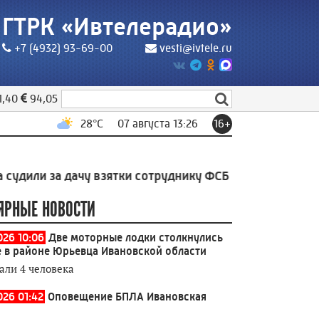
ГТРК «Ивтелерадио»
+7 (4932) 93-69-00
vesti@ivtele.ru
1,40
94,05
28
°C
07 августа 13:26
16+
за дачу взятки сотруднику ФСБ и незаконную миграци
ЯРНЫЕ НОВОСТИ
026 10:06
Две моторные лодки столкнулись
е в районе Юрьевца Ивановской области
али 4 человека
026 01:42
Оповещение БПЛА Ивановская