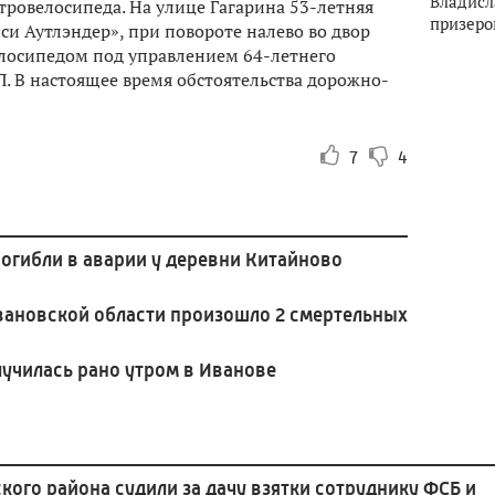
Владисл
тровелосипеда. На улице Гагарина 53-летняя
призеро
и Аутлэндер», при повороте налево во двор
елосипедом под управлением 64-летнего
. В настоящее время обстоятельства дорожно-
7
4
погибли в аварии у деревни Китайново
Ивановской области произошло 2 смертельных
лучилась рано утром в Иванове
ого района судили за дачу взятки сотруднику ФСБ и