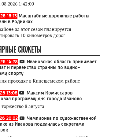
.08.2026 1:42:00
26 16:13
Масштабные дорожные работы
али в Родниках
районе за этот сезон планируется
тировать 10 километров дорог
ЯРНЫЕ СЮЖЕТЫ
026 14:28
Ивановская область принимает
ат и первенство странны по водно-
ому спорту
ния проходят в Кинешемском районе
26 13:08
Максим Комиссаров
овал программу дня города Иваново
 торжество 8 августа
026 20:02
Чемпионка по художественной
ике из Иванова поделилась секретами
овок