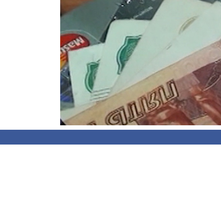
Кинешемец лишился более 1 миллиона ру
В дежурную часть отдела МВД обратился 
обманули.
В марте на одном из сервисов знакомств з
Викторией. Женщина предложила кинешемцу
руководством малознакомой женщины муж