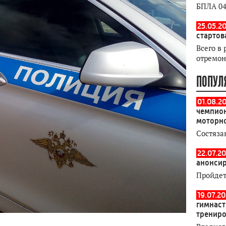
БПЛА 04
25.05.20
стартов
Всего в 
отремон
ПОПУЛ
01.08.2
чемпион
моторн
Состяза
22.07.20
анонсир
Пройдет
19.07.2
гимнаст
тренир