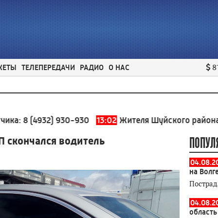
ЖЕТЫ
ТЕЛЕПЕРЕДАЧИ
РАДИО
О НАС
8
4932) 930-930
13:02
Жителя Шуйского района судили 
П скончался водитель
ПОПУЛ
04.08.2
на Волг
Пострад
04.08.2
область