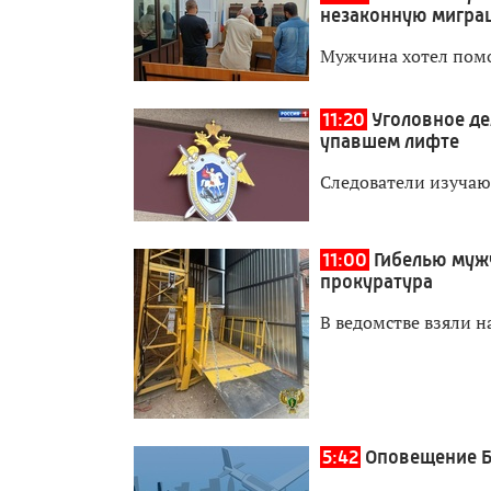
незаконную мигра
Мужчина хотел пом
11:20
Уголовное де
упавшем лифте
Следователи изучаю
11:00
Гибелью муж
прокуратура
В ведомстве взяли н
5:42
Оповещение Б