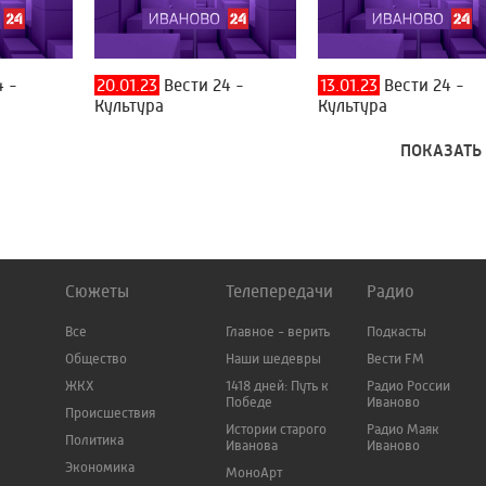
4 -
20.01.23
Вести 24 -
13.01.23
Вести 24 -
Культура
Культура
ПОКАЗАТЬ
Сюжеты
Телепередачи
Радио
Все
Главное - верить
Подкасты
Общество
Наши шедевры
Вести FM
ЖКХ
1418 дней: Путь к
Радио России
Победе
Иваново
Происшествия
Истории старого
Радио Маяк
Политика
Иванова
Иваново
Экономика
МоноАрт