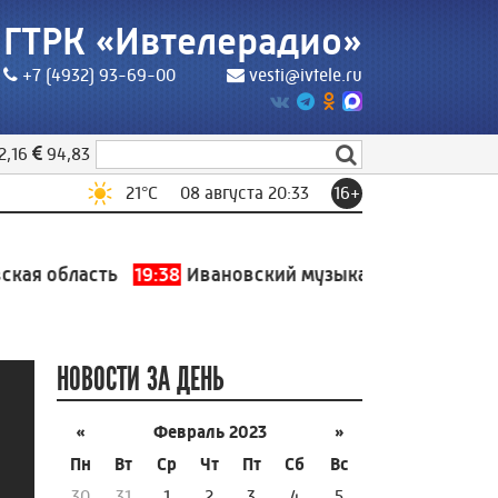
ГТРК «Ивтелерадио»
+7 (4932) 93-69-00
vesti@ivtele.ru
2,16
94,83
21
°C
08 августа 20:33
16+
я область
19:38
Ивановский музыкальный театр участ
НОВОСТИ ЗА ДЕНЬ
«
Февраль 2023
»
Пн
Вт
Ср
Чт
Пт
Сб
Вс
30
31
1
2
3
4
5