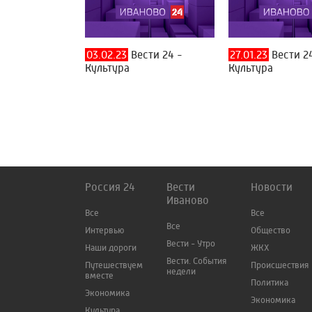
03.02.23
Вести 24 -
27.01.23
Вести 2
Культура
Культура
Россия 24
Вести
Новости
Иваново
Все
Все
Все
Интервью
Общество
Вести - Утро
Наши дороги
ЖКХ
Вести. События
Путешествуем
Происшествия
недели
вместе
Политика
Экономика
Экономика
Культура