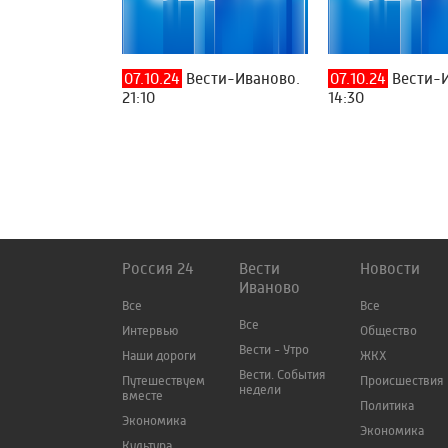
07.10.24
Вести-Иваново.
07.10.24
Вести-И
21:10
14:30
Россия 24
Вести
Новости
Иваново
Все
Все
Все
Интервью
Общество
Вести - Утро
Наши дороги
ЖКХ
Вести. События
Путешествуем
Происшествия
недели
вместе
Политика
Экономика
Экономика
Культура