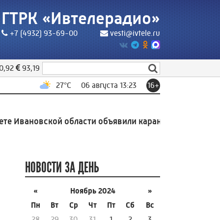
ГТРК «Ивтелерадио»
+7 (4932) 93-69-00
vesti@ivtele.ru
0,92
93,19
27
°C
06 августа 13:23
16+
 Ивановской области объявили карантин по узелковом
НОВОСТИ ЗА ДЕНЬ
«
Ноябрь 2024
»
Пн
Вт
Ср
Чт
Пт
Сб
Вс
28
29
30
31
1
2
3