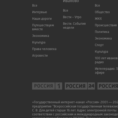
Иваново
Все
Все
Все
Интервью
Общество
Вести - Утро
Наши дороги
ЖКХ
Вести. События
Путешествуем
Происшествия
недели
вместе
Политика
Экономика
Экономика
Культура
Спорт
Права человека
Культура
Агровести
100 лет ивано
радио
Ивтелерадио. 3
эфире
«Государственный интернет-канал «Россия» 2001 — 2022
предприятие "Всероссийская государственная телевизи
С. В. Для детей старше 16 лет. Адрес электронной почты:
соответствии с российским и международным законодат