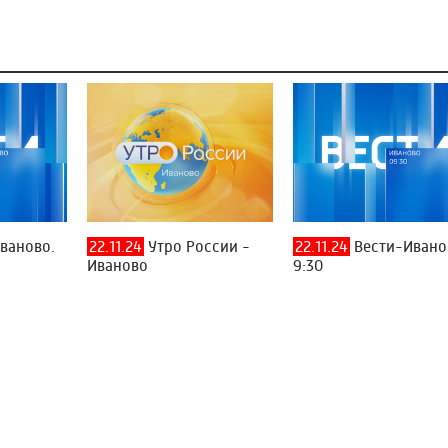
ваново.
22.11.24
Утро России -
22.11.24
Вести-Ивано
Иваново
9:30