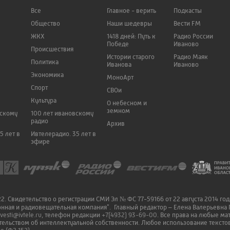
Все
Главное - верить
Подкасты
Общество
Наши шедевры
Вести FM
ЖКХ
1418 дней: Путь к
Радио России
Победе
Иваново
Происшествия
Истории старого
Радио Маяк
Политика
Иванова
Иваново
Экономика
МоноАрт
Спорт
СВОи
Культура
О небесном и
земном
вскому
100 лет ивановскому
радио
Архив
5 лет в
Ивтелерадио. 35 лет в
эфире
. Свидетельство о регистрации СМИ Эл № ФС 77-59166 от 22 августа 2014 го
онная и радиовещательная компания". Главный редактор – Елена Валерьевна 
vesti@ivtele.ru
, телефон редакции
+7(4932) 93-69-00
. Все права на любые м
ельством об интеллектуальной собственности. Любое использование текстов