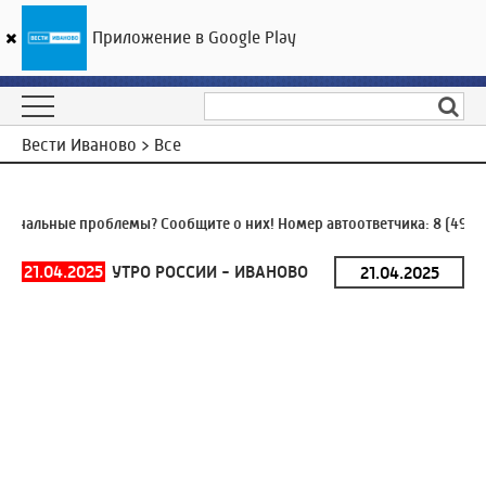
Приложение в Google Play
ГТРК «Ивтелерадио»
15
°C
09 августа 05:18
Вести Иваново > Все
нальные проблемы? Сообщите о них! Номер автоответчика:
8 (4932)
21.04.2025
УТРО РОССИИ - ИВАНОВО