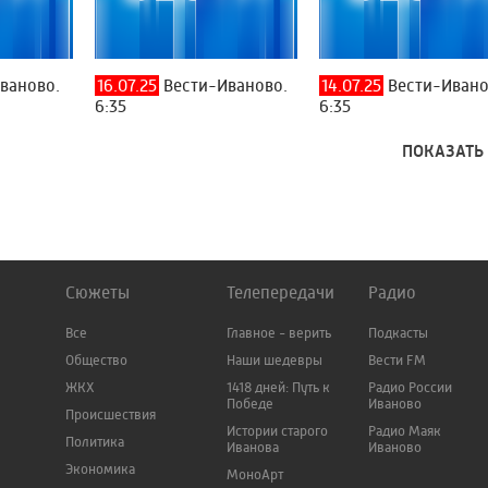
ваново.
16.07.25
Вести-Иваново.
14.07.25
Вести-Ивано
6:35
6:35
ПОКАЗАТЬ
Сюжеты
Телепередачи
Радио
Все
Главное - верить
Подкасты
Общество
Наши шедевры
Вести FM
ЖКХ
1418 дней: Путь к
Радио России
Победе
Иваново
Происшествия
Истории старого
Радио Маяк
Политика
Иванова
Иваново
Экономика
МоноАрт