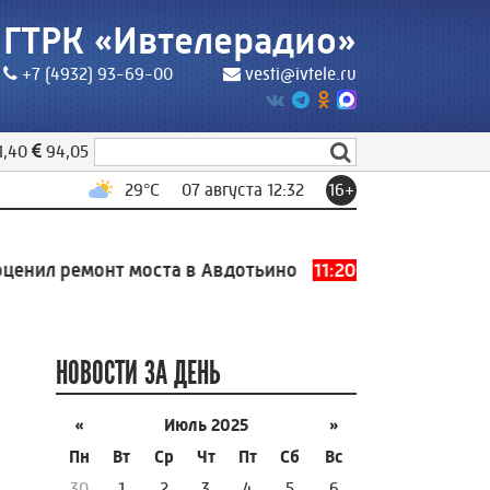
ГТРК «Ивтелерадио»
+7 (4932) 93-69-00
vesti@ivtele.ru
1,40
94,05
29
°C
07 августа 12:32
16+
нил ремонт моста в Авдотьино
11:20
Уголовное дело в
НОВОСТИ ЗА ДЕНЬ
«
Июль 2025
»
Пн
Вт
Ср
Чт
Пт
Сб
Вс
30
1
2
3
4
5
6