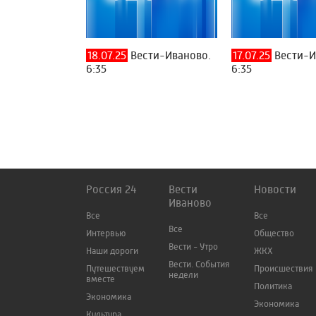
18.07.25
Вести-Иваново.
17.07.25
Вести-И
6:35
6:35
Россия 24
Вести
Новости
Иваново
Все
Все
Все
Интервью
Общество
Вести - Утро
Наши дороги
ЖКХ
Вести. События
Путешествуем
Происшествия
недели
вместе
Политика
Экономика
Экономика
Культура