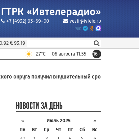
ГТРК «Ивтелерадио»
+7 (4932) 93-69-00
vesti@ivtele.ru
0,92
93,19
27
°C
06 августа 11:55
16+
о округа получил внушительный срок за попытку сбыт
НОВОСТИ ЗА ДЕНЬ
«
Июль 2025
»
Пн
Вт
Ср
Чт
Пт
Сб
Вс
30
1
2
3
4
5
6