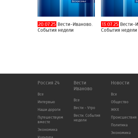
20.07.25
Вести-Иваново.
13.07.25
Вести-И
События недели
События недели
Россия 24
Вести
Новости
Иваново
Все
Все
Все
Интервью
Общество
Вести - Утро
Наши дороги
ЖКХ
Вести. События
Путешествуем
Происшествия
недели
вместе
Политика
Экономика
Экономика
Культура