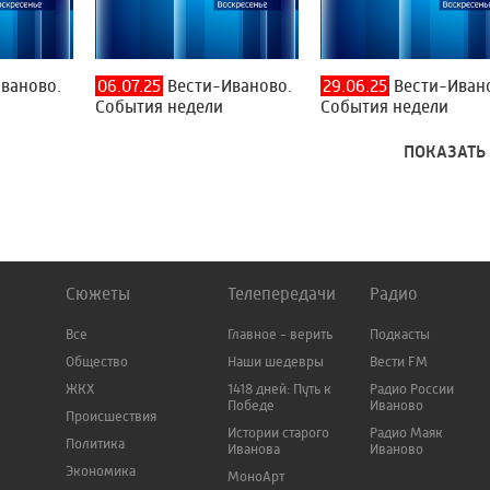
ваново.
06.07.25
Вести-Иваново.
29.06.25
Вести-Иван
События недели
События недели
ПОКАЗАТЬ
Сюжеты
Телепередачи
Радио
Все
Главное - верить
Подкасты
Общество
Наши шедевры
Вести FM
ЖКХ
1418 дней: Путь к
Радио России
Победе
Иваново
Происшествия
Истории старого
Радио Маяк
Политика
Иванова
Иваново
Экономика
МоноАрт