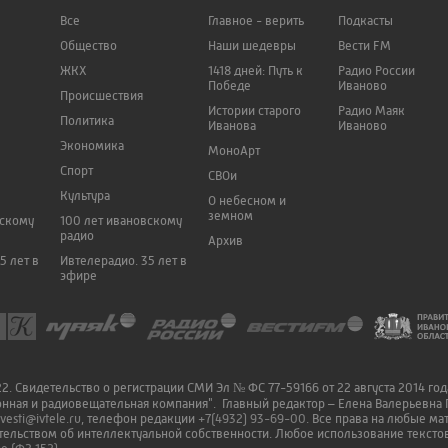
Все
Главное - верить
Подкасты
Общество
Наши шедевры
Вести FM
ЖКХ
1418 дней: Путь к
Радио России
Победе
Иваново
Происшествия
Истории старого
Радио Маяк
Политика
Иванова
Иваново
Экономика
МоноАрт
Спорт
СВОи
Культура
О небесном и
земном
вскому
100 лет ивановскому
радио
Архив
5 лет в
Ивтелерадио. 35 лет в
эфире
. Свидетельство о регистрации СМИ Эл № ФС 77-59166 от 22 августа 2014 го
онная и радиовещательная компания". Главный редактор – Елена Валерьевна 
vesti@ivtele.ru
, телефон редакции
+7(4932) 93-69-00
. Все права на любые м
ельством об интеллектуальной собственности. Любое использование текстов