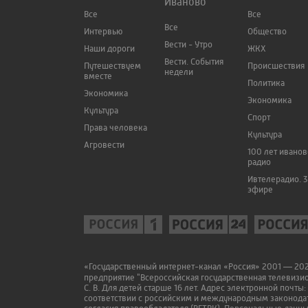
Иваново
Все
Все
Все
Интервью
Общество
Вести - Утро
Наши дороги
ЖКХ
Вести. События
Путешествуем
Происшествия
недели
вместе
Политика
Экономика
Экономика
Культура
Спорт
Права человека
Культура
Агровести
100 лет ивано
радио
Ивтелерадио. 3
эфире
«Государственный интернет-канал «Россия» 2001 — 2022
предприятие "Всероссийская государственная телевизи
С. В. Для детей старше 16 лет. Адрес электронной почты:
соответствии с российским и международным законодат