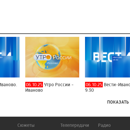
Иваново.
06.10.25
Утро России -
06.10.25
Вести-Ивано
Иваново
9:30
ПОКАЗАТЬ
Сюжеты
Телепередачи
Радио