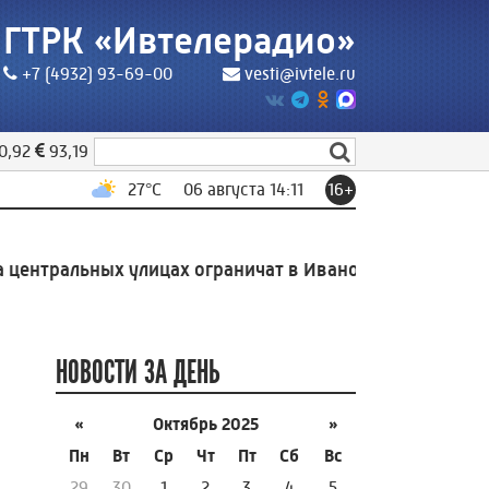
ГТРК «Ивтелерадио»
+7 (4932) 93-69-00
vesti@ivtele.ru
0,92
93,19
27
°C
06 августа 14:11
16+
тральных улицах ограничат в Иванове
13:43
Первые п
НОВОСТИ ЗА ДЕНЬ
«
Октябрь 2025
»
Пн
Вт
Ср
Чт
Пт
Сб
Вс
29
30
1
2
3
4
5