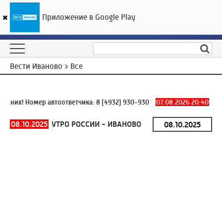
Приложение в Google Play
ГТРК «Ивтелерадио»
18
°C
08 августа 04:51
Вести Иваново > Все
 них! Номер автоответчика:
8 (4932) 930-930
07.08.2026 20:40
В Ю
08.10.2025
УТРО РОССИИ - ИВАНОВО