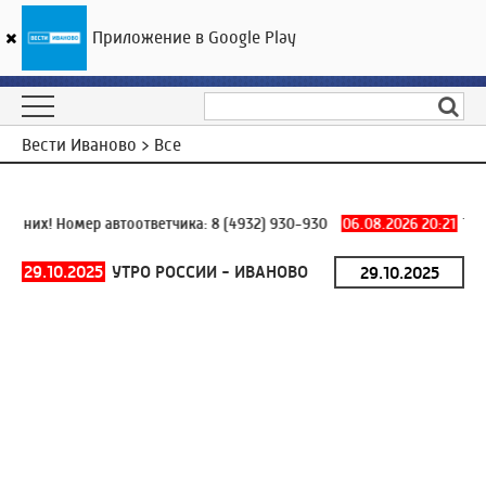
Приложение в Google Play
ГТРК «Ивтелерадио»
21
°C
07 августа 00:49
Вести Иваново > Все
 них! Номер автоответчика:
8 (4932) 930-930
06.08.2026 20:21
Труб
29.10.2025
УТРО РОССИИ - ИВАНОВО