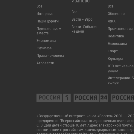
Иваново
Все
Все
Все
Интервью
Общество
Вести - Утро
Наши дороги
ЖКХ
Вести. События
Путешествуем
Происшествия
недели
вместе
Политика
Экономика
Экономика
Культура
Спорт
Права человека
Культура
Агровести
100 лет ивано
радио
Ивтелерадио. 3
эфире
«Государственный интернет-канал «Россия» 2001 — 2022
предприятие "Всероссийская государственная телевизи
С. В. Для детей старше 16 лет. Адрес электронной почты:
соответствии с российским и международным законодат