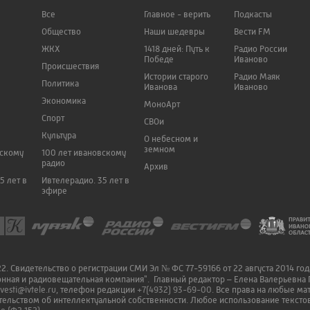
Все
Главное - верить
Подкасты
Общество
Наши шедевры
Вести FM
ЖКХ
1418 дней: Путь к
Радио России
Победе
Иваново
Происшествия
Истории старого
Радио Маяк
Политика
Иванова
Иваново
Экономика
МоноАрт
Спорт
СВОи
Культура
О небесном и
земном
вскому
100 лет ивановскому
радио
Архив
5 лет в
Ивтелерадио. 35 лет в
эфире
. Свидетельство о регистрации СМИ Эл № ФС 77-59166 от 22 августа 2014 го
онная и радиовещательная компания". Главный редактор – Елена Валерьевна 
vesti@ivtele.ru
, телефон редакции
+7(4932) 93-69-00
. Все права на любые м
ельством об интеллектуальной собственности. Любое использование текстов