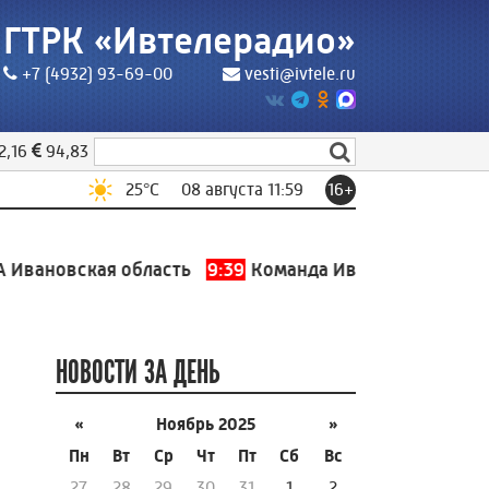
ГТРК «Ивтелерадио»
+7 (4932) 93-69-00
vesti@ivtele.ru
2,16
94,83
25
°C
08 августа 11:59
16+
новская область
9:39
Команда Ивановской области 
НОВОСТИ ЗА ДЕНЬ
«
Ноябрь 2025
»
Пн
Вт
Ср
Чт
Пт
Сб
Вс
27
28
29
30
31
1
2