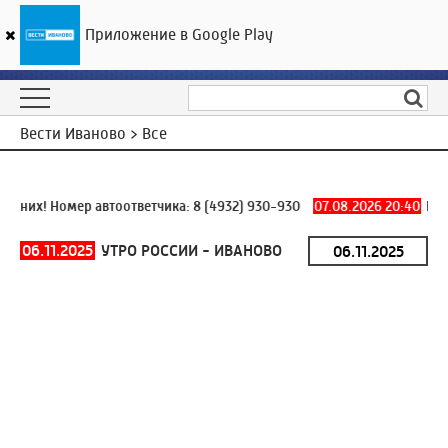
Приложение в Google Play
ГТРК «Ивтелерадио»
18
°C
08 августа 01:48
Вести Иваново > Все
 них! Номер автоответчика:
8 (4932) 930-930
07.08.2026 20:40
В Юр
06.11.2025
УТРО РОССИИ - ИВАНОВО