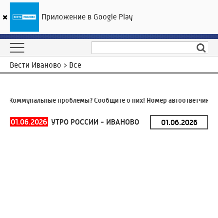
Приложение в Google Play
ГТРК «Ивтелерадио»
28
°C
06 августа 17:34
Вести Иваново > Все
Коммунальные проблемы? Сообщите о них! Номер автоответчика:
8 
01.06.2026
УТРО РОССИИ - ИВАНОВО