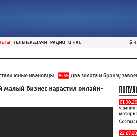
ЖЕТЫ
ТЕЛЕПЕРЕДАЧИ
РАДИО
О НАС
8
юные ивановцы
9:35
Два золота и бронзу завоевали 
й малый бизнес нарастил онлайн-
ПОПУЛ
01.08.2
чемпион
моторн
Состяза
22.07.20