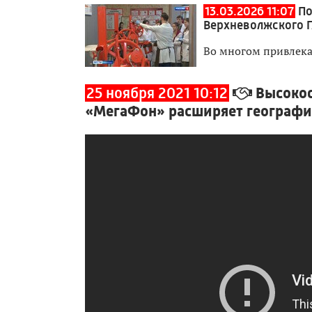
13.03.2026 11:07
По
Верхневолжского Г
Во многом привлека
25 ноября 2021 10:12
Высокос
«МегаФон» расширяет географи