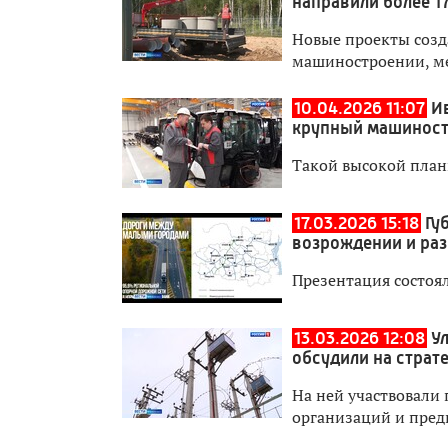
направили более 1
Новые проекты созд
машиностроении, ме
10.04.2026 11:07
И
крупный машиност
Такой высокой план
17.03.2026 15:18
Гу
возрождении и раз
Презентация состоя
13.03.2026 12:08
У
обсудили на страт
На ней участвовали
организаций и пред