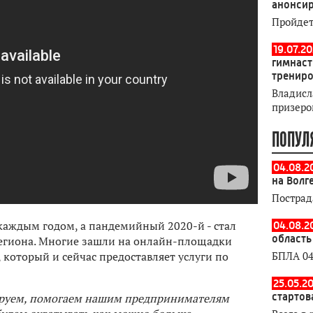
анонсир
Пройдет
19.07.2
гимнаст
тренир
Владисл
призеро
ПОПУЛ
04.08.2
на Волг
Пострад
 каждым годом, а пандемийный 2020-й - стал
04.08.2
область
егиона. Многие зашли на онлайн-площадки
 который и сейчас предоставляет услуги по
БПЛА 04
25.05.20
стартов
рируем, помогаем нашим предпринимателям