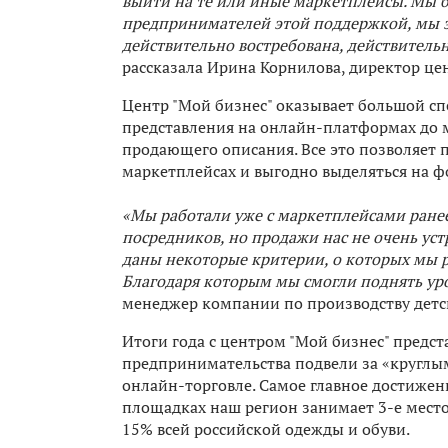
выйти на те или иные маркетплейсы. Мы 
предпринимателей этой поддержкой, мы за
действительно востребована, действител
рассказала Ирина Корнилова, директор цен
Центр "Мой бизнес" оказывает большой спе
представления на онлайн-платформах до м
продающего описания. Все это позволяет
маркетплейсах и выгодно выделяться на ф
«Мы работали уже с маркетплейсами ранее
посредников, но продажи нас не очень уст
даны некоторые критерии, о которых мы ра
Благодаря которым мы смогли поднять ур
менеджер компании по производству детс
Итоги года с центром "Мой бизнес" предст
предпринимательства подвели за «круглым 
онлайн-торговле. Самое главное достиже
площадках наш регион занимает 3-е место
15% всей российской одежды и обуви.