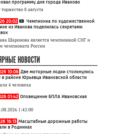
овал программу дня города Иваново
 торжество 8 августа
026 20:02
Чемпионка по художественной
ике из Иванова поделилась секретами
овок
ава Шаронова является чемпионкой СНГ и
м чемпионата России
ЯРНЫЕ НОВОСТИ
026 10:06
Две моторные лодки столкнулись
е в районе Юрьевца Ивановской области
али 4 человека
026 01:42
Оповещение БПЛА Ивановская
.08.2026 1:42:00
26 16:13
Масштабные дорожные работы
али в Родниках