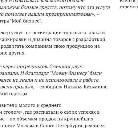
будем охватывать как можно больше
Всего в 
отремон
ложим больше средств, потому что эта услуга
ьно помогает нашим предпринимателям»,
–
тра "Мой бизнес".
ктр услуг: от регистрации торгового знака и
аркировки и дизайна товаров с разработкой
 продвигать компаниям свою продукцию на
оне других.
 через посредников. Сменили двух
раивали. И благодаря "Моему бизнесу" были
нее не знали и не использовали в работе.
овень продаж»,
– сообщила Наталья Кузьмина,
кой одежды.
авители малого и среднего
столом», где рассказали о своих успехах в
ние – по объемам продаж на крупнейших
 после Москвы и Санкт-Петербурга, реализуя