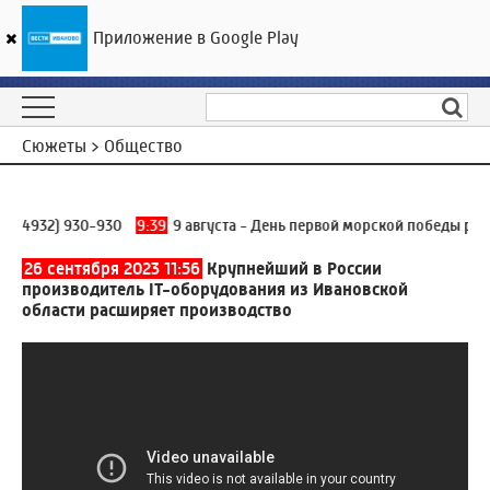
Приложение в Google Play
ГТРК «Ивтелерадио»
20
°C
09 августа 10:47
Сюжеты > Общество
4932) 930-930
9:39
9 августа - День первой морской победы русско
26 сентября 2023 11:56
Крупнейший в России
производитель IT-оборудования из Ивановской
области расширяет производство