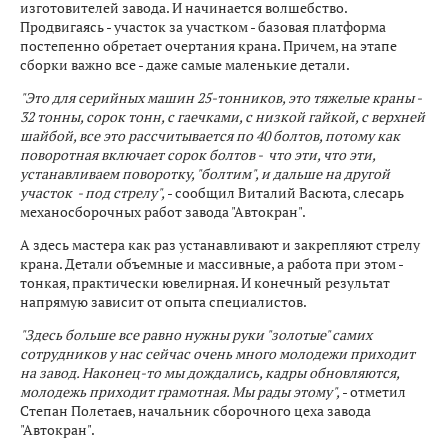
изготовителей завода. И начинается волшебство.
Продвигаясь - участок за участком - базовая платформа
постепенно обретает очертания крана. Причем, на этапе
сборки важно все - даже самые маленькие детали.
"Это для серийных машин 25-тонников, это тяжелые краны -
32 тонны, сорок тонн, с гаечками, с низкой гайкой, с верхней
шайбой, все это рассчитывается по 40 болтов, потому как
поворотная включает сорок болтов - что эти, что эти,
устанавливаем поворотку, "болтим", и дальше на другой
участок - под стрелу",
- сообщил Виталий Васюта, слесарь
механосборочных работ завода "Автокран".
А здесь мастера как раз устанавливают и закрепляют стрелу
крана. Детали объемные и массивные, а работа при этом -
тонкая, практически ювелирная. И конечный результат
напрямую зависит от опыта специалистов.
"Здесь больше все равно нужны руки "золотые" самих
сотрудников у нас сейчас очень много молодежи приходит
на завод. Наконец-то мы дождались, кадры обновляются,
молодежь приходит грамотная. Мы рады этому",
- отметил
Степан Полетаев, начальник сборочного цеха завода
"Автокран".