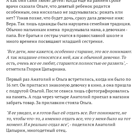
А как они сами любят детей! Когда еще на раннем сроке
врачи сказали Ольге, что девятый ребенок родится
особенным, она нисколько не задумывалась: рожать или
нет? Узнав позже, что будет дочь, сразу дала девочке имя:
Вера. Так лишь однажды была нарушена семейная традиция.
Обычно мальчикам имена придумывала мама, а девочкам -
папа. Все братья и сестры учатся в православной школе и
много времени посвящают младшей сестренке.
"Все дети, мне кажется, особенно старшие, это все понимают.
А так младшие относятся к ней, как к обычной девочке. То
есть, очень все ее любят, стараются полностью ее развить"
, -
отметила Глория Цапыриана.
Первый раз Анатолий и Ольга встретились, когда им было по
16 лет. Он пригласил знакомую девочку в кино, а она пришла
с подругой Ольгой. После сеанса лишь сфотографировались
на память. А года через четыре Анатолий приехал в магазин
забрать товар. За прилавком стояла Ольга.
"Я ее увидел, и я готов был ей отдать все. Вот понимаете, не
то, чтобы что-то, а именно отдать все, что у меня было на тот
момент. И я реально отдал все",
- поделился Анатолий
Цапырин, многодетный отец.