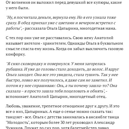
От волнения он выложил перед девушкой все купюры, какие
у него были.
"Ну, я посчитала деньги, вернула ему. Но я его узнала тоже
сразу. В обед приехал уже с цветами и вечером встретил с
работы"
, - рассказала Ольга Цапырина, многодетная мама.
С тех пор они уже не расставались. Свою жену Анатолий
называет ангелом - хранителем. Однажды Ольга в буквальном
смысле спасла ему жизнь. Когда он забыл выключить газовую
конфорку.
"Я снял сковородку и повернулся. У меня загорелась
рубашка. И уже до головы стало доходить, до волос. И вдруг
Ольга заходит. Она все это увидела, стала тушить. Так у нее
быстро, ловко все получилось, я даже сам не заметил. И
потом я у нее спрашиваю: Оль, а ты почему зашла-то? Она
сказала – я просто зашла тебя поцеловать и обнять",
-
вспоминает Анатолий Цапырин, многодетный отец.
Любовь, уважение, трепетное отношение друг к другу. И это
все о них, Цапыриных. А еще о семье можно сказать так:
танцуют - все. Ольга с детства занималась в ансамбле танца
"Молодость", которым более 30 лет руководил Александр
Чужиков. Дружат до сих пор, хотя балетмейстер давно