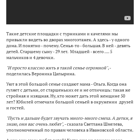
Такие детские площадки с турниками и качелями мы
привыкли видеть во дворах многоэтажек. А здесь - у одного
дома. И понятно - почему. Семья-то - большая. В ней - девять
детей. Старшему сыну - 29 лет. Младшей - всего .... 5
мальчиков и 4 девочки.
"И просто классно жить в такой семье огромной"
, -
поделилась Вероника Цапырина.
Уют в этой большой семье создают мама - Ольга. Когда она
гуляет с детьми, от старшеньких ее и не отличишь: такая же
стройная и изящная. Ну, кто может дать этой женщине 50
лет? Юбилей отмечали большой семьей в окружении друзей
и гостей.
"Пусть и дальше будет звучать много-много смеха. А детки, я
знаю, они вас очень любят",
- сказала Светлана Шмелева,
уполномоченный по правам человека в Ивановской области.