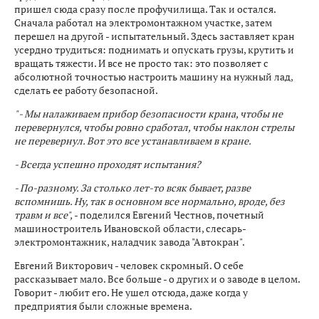
пришел сюда сразу после профучилища. Так и остался.
Сначала работал на электромонтажном участке, затем
перешел на другой - испытательный. Здесь заставляет кран
усердно трудиться: поднимать и опускать грузы, крутить и
вращать тяжести. И все не просто так: это позволяет с
абсолютной точностью настроить машину на нужный лад,
сделать ее работу безопасной.
" - Мы налаживаем прибор безопасности крана, чтобы не
перевернулся, чтобы ровно сработал, чтобы наклон стрелы
не перевернул. Вот это все устанавливаем в кране.
- Всегда успешно проходят испытания?
- По-разному. За столько лет-то всяк бывает, разве
вспомнишь. Ну, так в основном все нормально, вроде, без
травм и все",
- поделился Евгений Честнов, почетный
машиностроитель Ивановской области, слесарь-
электромонтажник, наладчик завода "Автокран".
Евгений Викторович - человек скромный. О себе
рассказывает мало. Все больше - о других и о заводе в целом.
Говорит - любит его. Не ушел отсюда, даже когда у
предприятия были сложные времена.