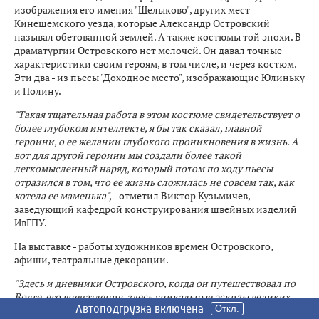
изображения его имения "Щелыково", других мест
Кинешемского уезда, которые Александр Островский
называл обетованной землей. А также костюмы той эпохи. В
драматургии Островского нет мелочей. Он давал точные
характеристики своим героям, в том числе, и через костюм.
Эти два - из пьесы "Доходное место", изображающие Юлиньку
и Полину.
"Такая тщательная работа в этом костюме свидетельствует о
более глубоком интеллекте, я бы так сказал, главной
героини, о ее желании глубокого проникновения в жизнь. А
вот для другой героини мы создали более такой
легкомысленный наряд, который потом по ходу пьесы
отразился в том, что ее жизнь сложилась не совсем так, как
хотела ее маменька",
- отметил Виктор Кузьмичев,
заведующий кафедрой конструирования швейных изделий
ИвГПУ.
На выставке - работы художников времен Островского,
афиши, театральные декорации.
"Здесь и дневники Островского, когда он путешествовал по
Волге, его впечатления, здесь уникальные эскизы великих
Автоподгрузка включена
Автоподгрузка включена
Автоподгрузка включена
Автоподгрузка включена
Автоподгрузка включена
Автоподгрузка включена
театральных художников",
- сообщила Анастасия Грушецкая,
Откл.
Откл.
Откл.
Откл.
Откл.
Откл.