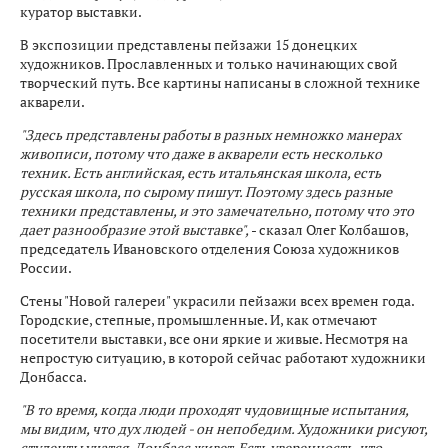
куратор выставки.
В экспозиции представлены пейзажи 15 донецких
художников. Прославленных и только начинающих свой
творческий путь. Все картины написаны в сложной технике
акварели.
"Здесь представлены работы в разных немножко манерах
живописи, потому что даже в акварели есть несколько
техник. Есть английская, есть итальянская школа, есть
русская школа, по сырому пишут. Поэтому здесь разные
техники представлены, и это замечательно, потому что это
дает разнообразие этой выставке",
- сказал Олег Колбашов,
председатель Ивановского отделения Союза художников
России.
Стены "Новой галереи" украсили пейзажи всех времен года.
Городские, степные, промышленные. И, как отмечают
посетители выставки, все они яркие и живые. Несмотря на
непростую ситуацию, в которой сейчас работают художники
Донбасса.
"В то время, когда люди проходят чудовищные испытания,
мы видим, что дух людей - он непобедим. Художники рисуют,
студенты учатся, Донбасс живет. Есть уверенность, что