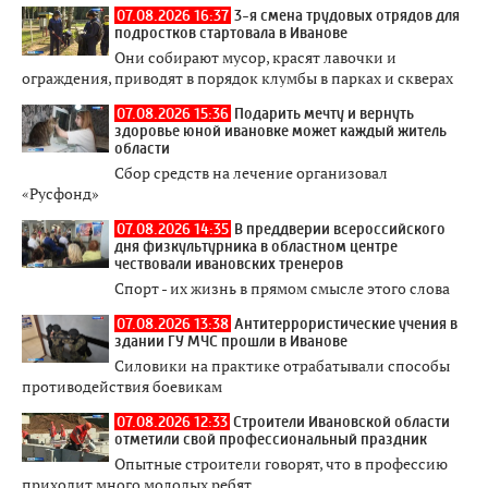
07.08.2026 16:37
3-я смена трудовых отрядов для
подростков стартовала в Иванове
Они собирают мусор, красят лавочки и
ограждения, приводят в порядок клумбы в парках и скверах
07.08.2026 15:36
Подарить мечту и вернуть
здоровье юной ивановке может каждый житель
области
Сбор средств на лечение организовал
«Русфонд»
07.08.2026 14:35
В преддверии всероссийского
дня физкультурника в областном центре
чествовали ивановских тренеров
Спорт - их жизнь в прямом смысле этого слова
07.08.2026 13:38
Антитеррористические учения в
здании ГУ МЧС прошли в Иванове
Силовики на практике отрабатывали способы
противодействия боевикам
07.08.2026 12:33
Строители Ивановской области
отметили свой профессиональный праздник
Опытные строители говорят, что в профессию
приходит много молодых ребят