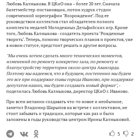
Любовь Калмыкова. В ЦКиО она – более 20 лет. Сначала
балетмейстер-постановщик, потом худрук студии
современной хореографии "Возрождение". Под ее
руководством коллектив стал обладателем полного
комплекта медалей Молодежных Дельфийских игр. Кроме
того, Любовь Калмыкова - создатель проекта "Рожденные
творить". Теперь, помимо творческих планов и проектов, уже
в новом статусе, предстоит решать и другие вопросы.
"Мы очень хотим сделать много технических моментов,
изменений по ремонту конкретно зала, по ремонту и
благоустройству территории около центра Авангарда.
Поэтому мы надеемся, что в будущем, постепенно мы будем
это все при поддержке главы города Иваново, при поддержке
депутатов наших, мы будем создавать новый формат",
-
поделилась Любовь Калмыкова, директор ЦКиО г. Иваново.
При всем желании создавать что-то новое и необычное,
заметил Владимир Шарыпов на встрече с коллективом, не
стоит забывать и традиции, которые как раз и были
заложены в годы руководства центром Ирины Калмыковой.
5
2