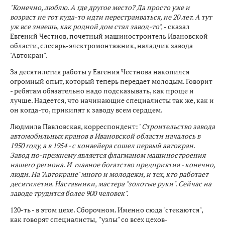
"Конечно, люблю. А где другое место? Да просто уже и
возраст не тот куда-то идти перестраиваться, не 20 лет. А тут
уж все знаешь, как родной дом стал завод-то",
- сказал
Евгений Честнов, почетный машиностроитель Ивановской
области, слесарь-электромонтажник, наладчик завода
"Автокран".
За десятилетия работы у Евгения Честнова накопился
огромный опыт, который теперь передает молодым. Говорит
- ребятам обязательно надо подсказывать, как проще и
лучше. Надеется, что начинающие специалисты так же, как и
он когда-то, прикипят к заводу всем сердцем.
Людмила Павловская, корреспондент: "
Строительство завода
автомобильных кранов в Ивановской области началось в
1950 году, а в 1954 - с конвейера сошел первый автокран.
Завод по-прежнему является флагманом машиностроения
нашего региона. И главное богатство предприятия - конечно,
люди. На "Автокране" много и молодежи, и тех, кто работает
десятилетия. Наставники, мастера "золотые руки". Сейчас на
заводе трудится более 900 человек".
120-ть - в этом цехе. Сборочном. Именно сюда "стекаются",
как говорят специалисты, "узлы" со всех цехов-