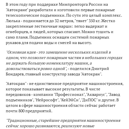
В этом году при поддержке Минпромторга России на
"Автокране" разработали и изготовили первые пожарные
телескопические подъемники. По сути это целый комплекс.
Люлька - поднимается до 32 метров, "тянет" 350 кг. Жестко
закрепленные лестничные марши: легко выдержат и
огнеборцев, и людей, которых спасают. Можно тушить и
само пламя. Подъемник оснащен системой пожарных
рукавов для подачи воды и смесей на высоту.
"Основная идея - это замещение нескольких изделий в
одном, что позволит пожарным частям в небольших городах
не держать большую номенклатуру машин, а
довольствоваться ровно одной",
- поделился Дмитрий
Бондарев, главный конструктор завода "Автокран".
"Автокран" - не единственное предприятие машиностроения,
которое показывает высокие результаты. В числе
передовиков - компании "Профессионал", "Аквариус", "Завод
подъемников", "Нейрософт", "КейЭйСи", "ДиПОС" и другие. В
целом в сфере машиностроения области сейчас работает
почти 800 предприятий.
"Традиционные, старейшие предприятия машиностроения
сейчас хорошо развиваются, реализуют новые