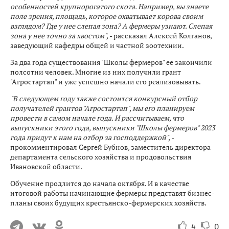
особенностей крупнорогатого скота. Например, вы знаете
поле зрения, площадь, которое охватывает корова своим
взглядом? Где у нее слепая зона? А фермеры узнают. Слепая
зона у нее точно за хвостом",
- рассказал Алексей Колганов,
заведующий кафедры общей и частной зоотехнии.
За два года существования "Школы фермеров" ее закончили
полсотни человек. Многие из них получили грант
"Агростартап" и уже успешно начали его реализовывать.
"В следующем году также состоится конкурсный отбор
получателей грантов "Агростартап", мы его планируем
провести в самом начале года. И рассчитываем, что
выпускники этого года, выпускники "Школы фермеров" 2023
года придут к нам на отбор за господдержкой",
-
прокомментировал Сергей Бубнов, заместитель директора
департамента сельского хозяйства и продовольствия
Ивановской области.
Обучение продлится до начала октября. И в качестве
итоговой работы начинающие фермеры представят бизнес-
планы своих будущих крестьянско-фермерских хозяйств.
4
0