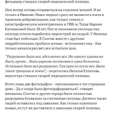
фельдшер станции скорой медицинской помощи.
Они всегда готовы отправиться на спасение жизней. И не
только в Иванове. Наши медики сразу же вызвались ехать в
Армению добровольцами, как только узнали о
катастрофическом землетрясении в 1988-м. Тогда Марине
Калмыковой было 20 лет. После окончания училища она
полгода успела поработать медсестрой на скорой. У Натальи
стаж был побольше. В Спитак вместе с другими
медработниками прибыли ночью, - вспоминает она. - Как
только начался рассвет, все испытали шок.
“Разрушено было все, абсолютно все. Ни одного здания не
было, кроме... Была церковь целиковая и одна больница.
Остальное было все разрушено. Там просто осело все. Были
такие трещины в земле”,
- поделилась Наталья Елпатова,
медсестра станции скорой медицинской помощи.
Всего лишь две фотографии - напоминание о тех страшных
днях. - Да и когда было фотографироваться?- говорят
женщины. Спитак и другие города были полностью
разрушены буквально за считанные секунды. Десятки тысяч
людей оставались под завалами. Как только извлекали
живых, их тут же доставляли к машинам скорой помощи.