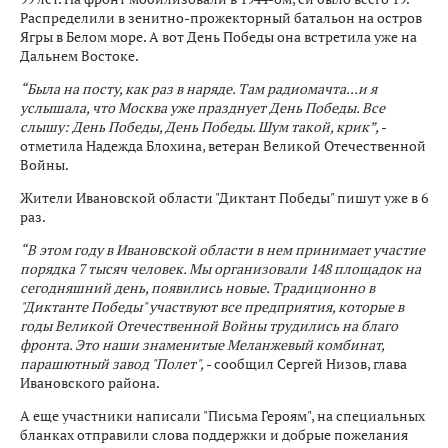
Распределили в зенитно-прожекторный батальон на остров
Ягры в Белом море. А вот День Победы она встретила уже на
Дальнем Востоке.
“Была на посту, как раз в наряде. Там радиомачта...и я
услышала, что Москва уже празднует День Победы. Все
слышу: День Победы, День Победы. Шум такой, крик”,
-
отметила Надежда Блохина, ветеран Великой Отечественной
Войны.
Жители Ивановской области "Диктант Победы" пишут уже в 6
раз.
“В этом году в Ивановской области в нем принимает участие
порядка 7 тысяч человек. Мы организовали 148 площадок на
сегодняшний день, появились новые. Традиционно в
"Диктанте Победы" участвуют все предприятия, которые в
годы Великой Отечественной Войны трудились на благо
фронта. Это наши знаменитые Меланжевый комбинат,
парашютный завод "Полет",
- сообщил Сергей Низов, глава
Ивановского района.
А еще участники написали "Письма Героям", на специальных
бланках отправили слова поддержки и добрые пожелания