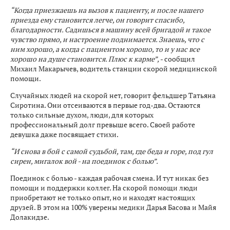
“Когда приезжаешь на вызов к пациенту, и после нашего
приезда ему становится легче, он говорит спасибо,
благодарности. Садишься в машину всей бригадой и такое
чувство прямо, и настроение поднимается. Знаешь, что с
ним хорошо, а когда с пациентом хорошо, то и у нас все
хорошо на душе становится. Плюс к карме”,
- сообщил
Михаил Макарычев, водитель станции скорой медицинской
помощи.
Случайных людей на скорой нет, говорит фельдшер Татьяна
Сиротина. Они отсеиваются в первые год-два. Остаются
только сильные духом, люди, для которых
профессиональный долг превыше всего. Своей работе
девушка даже посвящает стихи.
“И снова в бой с самой судьбой, там, где беда и горе, под гул
сирен, мигалок вой - на поединок с болью”.
Поединок с болью - каждая рабочая смена. И тут никак без
помощи и поддержки коллег. На скорой помощи люди
приобретают не только опыт, но и находят настоящих
друзей. В этом на 100% уверены медики Дарья Басова и Майя
Долакидзе.