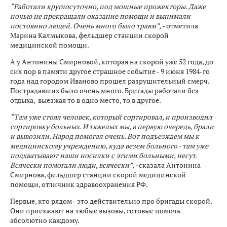
“Работали круглосуточно, под мощные прожекторы. Даже
ночью не прекращали оказание помощи и вынимали
постоянно людей. Очень много было травм”,
- отметила
Марина Калмыкова, фельдшер станции скорой
медицинской помощи.
А у Антонины Смирновой, которая на скорой уже 52 года, до
сих пор в памяти другое страшное событие - 9 июня 1984-го
года над городом Иваново прошел разрушительный смерч.
Пострадавших было очень много. Бригады работали без
отдыха, выезжая то в одно место, то в другое.
“Там уже стоял человек, который сортировал, и производил
сортировку больных. И тяжелых мы, в первую очередь, брали
и вывозили. Народ помогал очень. Вот подъезжаем мы к
медицинскому учреждению, куда везем больного - там уже
подхватывают наши носилки с этими больными, несут.
Всячески помогали люди, всячески”, -
сказала Антонина
Смирнова, фельдшер станции скорой медицинской
помощи, отличник здравоохранения РФ.
Первые, кто рядом - это действительно про бригады скорой.
Они приезжают на любые вызовы, готовые помочь
абсолютно каждому.