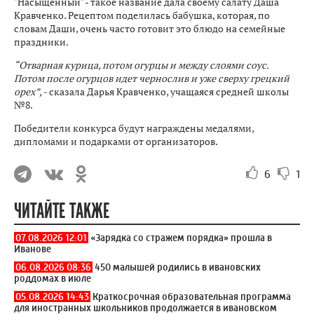
"Насыщенный" - такое название дала своему салату Даша
Кравченко. Рецептом поделилась бабушка, которая, по
словам Даши, очень часто готовит это блюдо на семейные
праздники.
“Отварная курица, потом огурцы и между слоями соус.
Потом после огурцов идет чернослив и уже сверху грецкий
орех”, -
сказала Дарья Кравченко, учащаяся средней школы
№8.
Победители конкурса будут награждены медалями,
дипломами и подарками от организаторов.
6
1
ЧИТАЙТЕ ТАКЖЕ
07.08.2026 12:01
«Зарядка со стражем порядка» прошла в
Иванове
06.08.2026 08:36
450 малышей родились в ивановских
роддомах в июле
05.08.2026 14:43
Краткосрочная образовательная программа
для иностранных школьников продолжается в ивановском