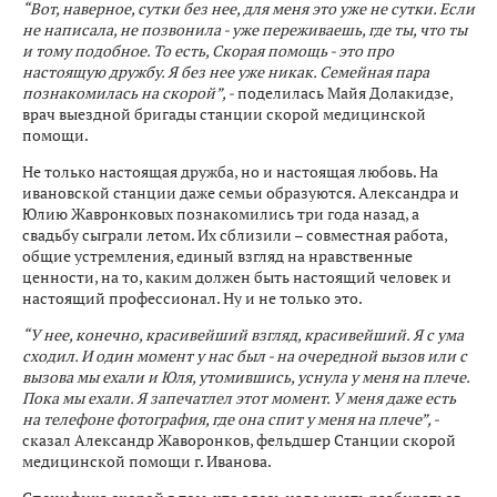
“Вот, наверное, сутки без нее, для меня это уже не сутки. Если
не написала, не позвонила - уже переживаешь, где ты, что ты
и тому подобное. То есть, Скорая помощь - это про
настоящую дружбу. Я без нее уже никак. Семейная пара
познакомилась на скорой”, -
поделилась Майя Долакидзе,
врач выездной бригады станции скорой медицинской
помощи.
Не только настоящая дружба, но и настоящая любовь. На
ивановской станции даже семьи образуются. Александра и
Юлию Жавронковых познакомились три года назад, а
свадьбу сыграли летом. Их сблизили – совместная работа,
общие устремления, единый взгляд на нравственные
ценности, на то, каким должен быть настоящий человек и
настоящий профессионал. Ну и не только это.
“У нее, конечно, красивейший взгляд, красивейший. Я с ума
сходил. И один момент у нас был - на очередной вызов или с
вызова мы ехали и Юля, утомившись, уснула у меня на плече.
Пока мы ехали. Я запечатлел этот момент. У меня даже есть
на телефоне фотография, где она спит у меня на плече”, -
сказал Александр Жаворонков, фельдшер Станции скорой
медицинской помощи г. Иванова.