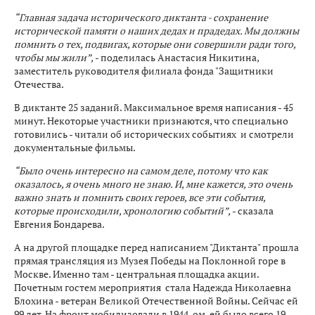
“Главная задача исторического диктанта - сохранение
исторической памяти о наших дедах и прадедах. Мы должны
помнить о тех, подвигах, которые они совершили ради того,
чтобы мы жили”,
- поделилась Анастасия Никитина,
заместитель руководителя филиала фонда "Защитники
Отечества.
В диктанте 25 заданий. Максимальное время написания - 45
минут. Некоторые участники признаются, что специально
готовились - читали об исторических событиях и смотрели
документальные фильмы.
“Было очень интересно на самом деле, потому что как
оказалось, я очень много не знаю. И, мне кажется, это очень
важно знать и помнить своих героев, все эти события,
которые происходили, хронологию событий”,
- сказала
Евгения Бондарева.
А на другой площадке перед написанием "Диктанта" прошла
прямая трансляция из Музея Победы на Поклонной горе в
Москве. Именно там - центральная площадка акции.
Почетным гостем мероприятия стала Надежда Николаевна
Блохина - ветеран Великой Отечественной Войны. Сейчас ей
99 лет. На фронт мобилизовали в 1944-ом, ей было всего 19.