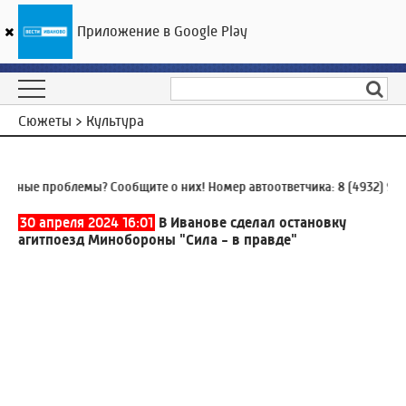
Приложение в Google Play
ГТРК «Ивтелерадио»
18
°C
10 августа 08:50
Сюжеты > Культура
е проблемы? Сообщите о них! Номер автоответчика:
8 (4932) 930-93
30 апреля 2024 16:01
В Иванове сделал остановку
агитпоезд Минобороны "Сила - в правде"