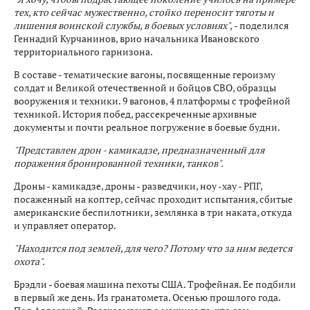
тех, кто сейчас мужественно, стойко переносит тяготы и
лишения воинской службы, в боевых условиях",
- поделился
Геннадий Курчанинов, врио начальника Ивановского
территориального гарнизона.
В составе - тематические вагоны, посвященные героизму
солдат и Великой отечественной и бойцов СВО, образцы
вооружения и техники. 9 вагонов, 4 платформы с трофейной
техникой. История побед, рассекреченные архивные
документы и почти реальное погружение в боевые будни.
"Представлен дрон - камикадзе, предназначенный для
поражения бронированной техники, танков".
Дроны - камикадзе, дроны - разведчики, ноу -хау - РПГ,
посаженный на коптер, сейчас проходит испытания, сбитые
американские беспилотники, землянка в три наката, откуда
и управляет оператор.
"Находится под землей, для чего? Потому что за ним ведется
охота".
Брэдли - боевая машина пехоты США. Трофейная. Ее подбили
в первый же день. Из гранатомета. Осенью прошлого года.