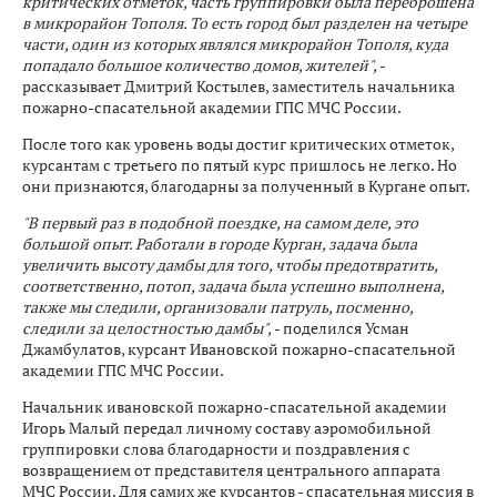
критических отметок, часть группировки была переброшена
в микрорайон Тополя. То есть город был разделен на четыре
части, один из которых являлся микрорайон Тополя, куда
попадало большое количество домов, жителей",
-
рассказывает Дмитрий Костылев, заместитель начальника
пожарно-спасательной академии ГПС МЧС России.
После того как уровень воды достиг критических отметок,
курсантам с третьего по пятый курс пришлось не легко. Но
они признаются, благодарны за полученный в Кургане опыт.
"В первый раз в подобной поездке, на самом деле, это
большой опыт. Работали в городе Курган, задача была
увеличить высоту дамбы для того, чтобы предотвратить,
соответственно, потоп, задача была успешно выполнена,
также мы следили, организовали патруль, посменно,
следили за целостностью дамбы",
- поделился Усман
Джамбулатов, курсант Ивановской пожарно-спасательной
академии ГПС МЧС России.
Начальник ивановской пожарно-спасательной академии
Игорь Малый передал личному составу аэромобильной
группировки слова благодарности и поздравления с
возвращением от представителя центрального аппарата
МЧС России. Для самих же курсантов - спасательная миссия в