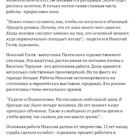
роспись золотом. И только потом самая сложная часть
работы - прорисовка лика.
“Нужно тонко сплавить лик, чтобы он получился объемный.
Придать румяна. Потому, что от лика много чего зависит.
Когда человек смотрит именно на лик, это основной момент,
куда первоначально попадает взгляд”,
- поделился Николай
Гусев, художник.
Николай Гусев - выпускник Палехского художественного
училища. Эта шкатулка, расписанная по мотивам поэмы о
Василии Теркине - его дипломная работа. Дома хранятся
несколько собственных произведений. Но по факту их
гораздо больше. Работы Николая экспонировались на
столичных и европейских выставках-продажах. Его руками
расписаны стены нескольких храмов.
“Ездили в Подмосковье. Расписывали небольшой храм. В
бригаде нас было четыре человека. На тот момент я еще
проходил обучение. Также в свободное от работы время и
учебы время, так скажем, расписывали храмы”.
Основная работа Николая далека от творчества. 13 лет назад
судьба сделала кульбит - художник пришел работать в