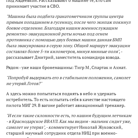
Под Авдеевкой. Рассказывают о машине те, кто сам
принимает участие в СВО.
"Машина была подбита гранатометчиком группы центра
прямым попаданием в гусеницу, после чего экипаж покинул
боевое отделение. Благодаря нашим военнослужащим
ремонтно-эвакуационной роты ночью под огнем
противника с помощью двух боевых машин данная БМП
была эвакуирована в серую зону. Общий маршрут эвакуации
составлял более 5-ти километров, минуя минные поля",
-
рассказывает Дмитрий, заместитель командира взвода.
Рядом - уже наши бронемашины: Тигр М , Спартак и Ахмат.
"Попробуй выдержать его в стабильном положении, самолет
не утеряй.Готов?"
А здесь можно попытаться поднять в небо и удержать
истребитель. То есть испытать себя в качестве настоящего
пилота МИГ 29. В вагоне работает авиационный тренажер.
"И если такие склонности есть, то нашим будущим летчикам
- в Краснодарское ВВАУЛ. Как мы видим - мальчик сидит уже,
самолет не утерял", - комментирует
Николай Жуковский,
старший научный сотрудник отдела НИЦ при военно-