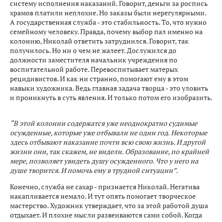
систему исполнения наказаний. Говорит, деньги за роспись
храмов платили неплохие. Но заказы были нерегулярными.
А государственная служба - это стабильность. То, что нужно
семейному человеку. Правда, почему выбор пал именно на
колонию, Николай ответить затруднился. Говорит, так
получилось. Но ни о чем не жалеет. Дослужился до
должности заместителя начальник учреждения по
воспитательной работе. Перевоспитывает матерых
рецидивистов. И как ни странно, помогают ему в этом
навыки художника. Ведь главная задача творца - это уловить
и проникнуть в суть явления. И только потом его изобразить.
“В этой колонии содержатся уже неоднократно судимые
осужденные, которые уже отбывали не один год. Некоторые
здесь отбывают наказание почти всю свою жизнь. И другой
жизни они, так скажем, не видели. Образование, по крайней
мере, позволяет увидеть душу осужденного. Что у него на
душе творится. И помочь ему в трудной ситуации”.
Конечно, служба не сахар - признается Николай. Негатива
накапливается немало. И тут опять помогает творческое
мастерство. Художник утверждает, что за этой работой душа
отдыхает. И плохие мысли развеиваются сами собой. Когда