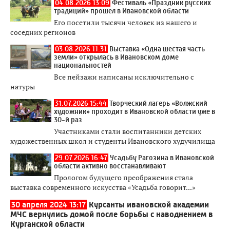
04.08.2026 13:09
Фестиваль «Праздник русских
традиций» прошел в Ивановской области
Его посетили тысячи человек из нашего и
соседних регионов
03.08.2026 11:31
Выставка «Одна шестая часть
земли» открылась в Ивановском доме
национальностей
Все пейзажи написаны исключительно с
натуры
31.07.2026 15:44
Творческий лагерь «Волжский
художник» проходит в Ивановской области уже в
30-й раз
Участниками стали воспитанники детских
художественных школ и студенты Ивановского худучилища
29.07.2026 16:47
Усадьбу Рагозина в Ивановской
области активно восстанавливают
Прологом будущего преображения стала
выставка современного искусства «Усадьба говорит...»
30 апреля 2024 13:17
Курсанты ивановской академии
МЧС вернулись домой после борьбы с наводнением в
Курганской области