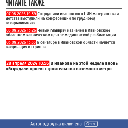
ЧИТАЙТЕ ТАКЖЕ
07.08.2026 19:39
Сотрудники ивановского НИИ материнства и
детства выступили на конференции по грудному
вскармливанию
05.08.2026 13:26
Новый главврач назначен в Ивановском
областном клиническом центре медицинской реабилитации
03.08.2026 13:33
В сентябре в Ивановской области начнется
вакцинация от гриппа
28 апреля 2024 10:56
В Иванове на этой неделе вновь
обсуждали проект строительства наземного метро
Автоподгрузка включена
Автоподгрузка включена
Автоподгрузка включена
Автоподгрузка включена
Автоподгрузка включена
Автоподгрузка включена
Откл.
Откл.
Откл.
Откл.
Откл.
Откл.