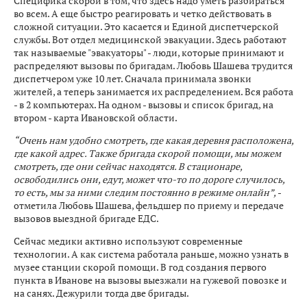
Специфика скорой в том, что здесь надо уметь разбираться
во всем. А еще быстро реагировать и четко действовать в
сложной ситуации. Это касается и Единой диспетчерской
службы. Вот отдел медицинской эвакуации. Здесь работают
так называемые "эвакуаторы" - люди, которые принимают и
распределяют вызовы по бригадам. Любовь Шашева трудится
диспетчером уже 10 лет. Сначала принимала звонки
жителей, а теперь занимается их распределением. Вся работа
- в 2 компьютерах. На одном - вызовы и список бригад, на
втором - карта Ивановской области.
“Очень нам удобно смотреть, где какая деревня расположена,
где какой адрес. Также бригада скорой помощи, мы можем
смотреть, где они сейчас находятся. В стационаре,
освободились они, едут, может что-то по дороге случилось,
то есть, мы за ними следим постоянно в режиме онлайн”,
-
отметила Любовь Шашева, фельдшер по приему и передаче
вызовов выездной бригаде ЕДС.
Сейчас медики активно используют современные
технологии. А как система работала раньше, можно узнать в
музее станции скорой помощи. В год создания первого
пункта в Иванове на вызовы выезжали на гужевой повозке и
на санях. Дежурили тогда две бригады.