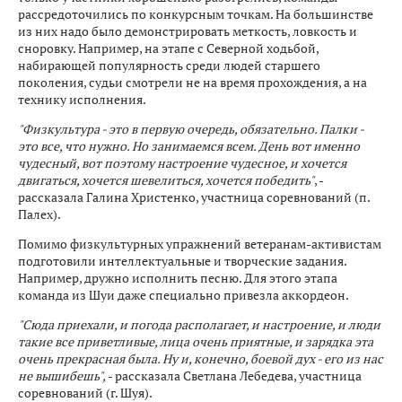
рассредоточились по конкурсным точкам. На большинстве
из них надо было демонстрировать меткость, ловкость и
сноровку. Например, на этапе с Северной ходьбой,
набирающей популярность среди людей старшего
поколения, судьи смотрели не на время прохождения, а на
технику исполнения.
"Физкультура - это в первую очередь, обязательно. Палки -
это все, что нужно. Но занимаемся всем. День вот именно
чудесный, вот поэтому настроение чудесное, и хочется
двигаться, хочется шевелиться, хочется победить"
, -
рассказала Галина Христенко, участница соревнований (п.
Палех).
Помимо физкультурных упражнений ветеранам-активистам
подготовили интеллектуальные и творческие задания.
Например, дружно исполнить песню. Для этого этапа
команда из Шуи даже специально привезла аккордеон.
"Сюда приехали, и погода располагает, и настроение, и люди
такие все приветливые, лица очень приятные, и зарядка эта
очень прекрасная была. Ну и, конечно, боевой дух - его из нас
не вышибешь",
- рассказала Светлана Лебедева, участница
соревнований (г. Шуя).