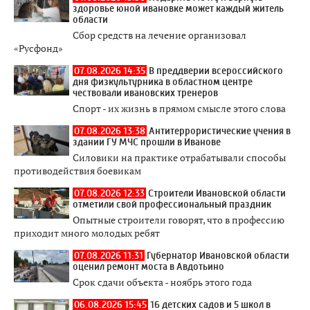
здоровье юной ивановке может каждый житель
области
Сбор средств на лечение организовал
«Русфонд»
07.08.2026 14:35
В преддверии всероссийского
дня физкультурника в областном центре
чествовали ивановских тренеров
Спорт - их жизнь в прямом смысле этого слова
07.08.2026 13:38
Антитеррористические учения в
здании ГУ МЧС прошли в Иванове
Силовики на практике отрабатывали способы
противодействия боевикам
07.08.2026 12:33
Строители Ивановской области
отметили свой профессиональный праздник
Опытные строители говорят, что в профессию
приходит много молодых ребят
07.08.2026 11:31
Губернатор Ивановской области
оценил ремонт моста в Авдотьино
Срок сдачи объекта - ноябрь этого года
06.08.2026 15:45
16 детских садов и 5 школ в