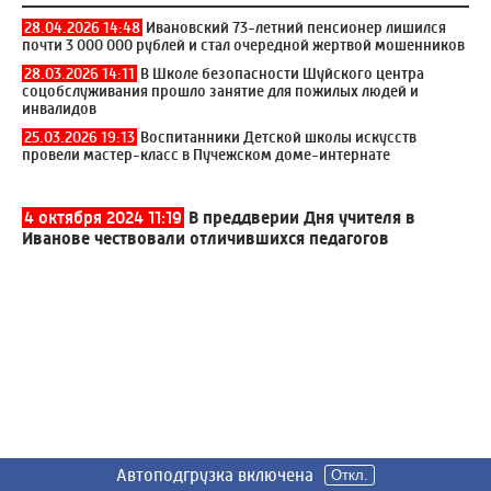
28.04.2026 14:48
Ивановский 73-летний пенсионер лишился
почти 3 000 000 рублей и стал очередной жертвой мошенников
28.03.2026 14:11
В Школе безопасности Шуйского центра
соцобслуживания прошло занятие для пожилых людей и
инвалидов
25.03.2026 19:13
Воспитанники Детской школы искусств
провели мастер-класс в Пучежском доме-интернате
4 октября 2024 11:19
В преддверии Дня учителя в
Иванове чествовали отличившихся педагогов
Автоподгрузка включена
Автоподгрузка включена
Автоподгрузка включена
Автоподгрузка включена
Автоподгрузка включена
Автоподгрузка включена
Автоподгрузка включена
Откл.
Откл.
Откл.
Откл.
Откл.
Откл.
Откл.