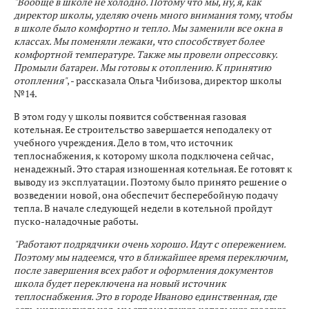
"Вообще в школе не холодно. Потому что мы, ну, я, как
директор школы, уделяю очень много внимания тому, чтобы
в школе было комфортно и тепло. Мы заменили все окна в
классах. Мы поменяли лежаки, что способствует более
комфортной температуре. Также мы провели опрессовку.
Промыли батареи. Мы готовы к отоплению. К принятию
отопления"
, - рассказала Ольга Чибизова, директор школы
№14.
В этом году у школы появится собственная газовая
котельная. Ее строительство завершается неподалеку от
учебного учреждения. Дело в том, что источник
теплоснабжения, к которому школа подключена сейчас,
ненадежный. Это старая изношенная котельная. Ее готовят к
выводу из эксплуатации. Поэтому было принято решение о
возведении новой, она обеспечит бесперебойную подачу
тепла. В начале следующей недели в котельной пройдут
пуско-наладочные работы.
"Работают подрядчики очень хорошо. Идут с опережением.
Поэтому мы надеемся, что в ближайшее время переключим,
после завершения всех работ и оформления документов
школа будет переключена на новый источник
теплоснабжения. Это в городе Иваново единственная, где