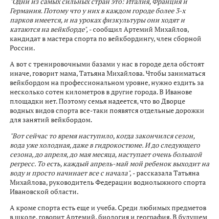
"Одни из самых сильных стран это: Италия, Франция и
Германия. Потому что у них в каждом городе более 3-х
парков имеется, и на уроках физкультуры они ходят и
катаются на вейкборде",
- сообщил Артемий Михайлов,
кандидат в мастера спорта по вейкбордингу, член сборной
России.
А вот с тренировочными базами у нас в городе дела обстоят
иначе, говорит мама, Татьяна Михайлова. Чтобы заниматься
вейкбордом на профессиональном уровне, нужно ездить за
несколько сотен километров в другие города. В Иванове
площадки нет. Поэтому семья надеется, что во Дворце
водных видов спорта все-таки появятся отдельные дорожки
для занятий вейкбордом.
"Вот сейчас то время наступило, когда закончился сезон,
вода уже холодная, даже в гидрокостюме. И до следующего
сезона, до апреля, до мая месяца, наступает очень большой
регресс. То есть, каждый апрель-май мой ребенок выходит на
воду и просто начинает все с начала",
- рассказала Татьяна
Михайлова, руководитель Федерации воднолыжного спорта
Ивановской области.
А кроме спорта есть еще и учеба. Среди любимых предметов
в школе, говорит Артемий, биология и география. В будущем