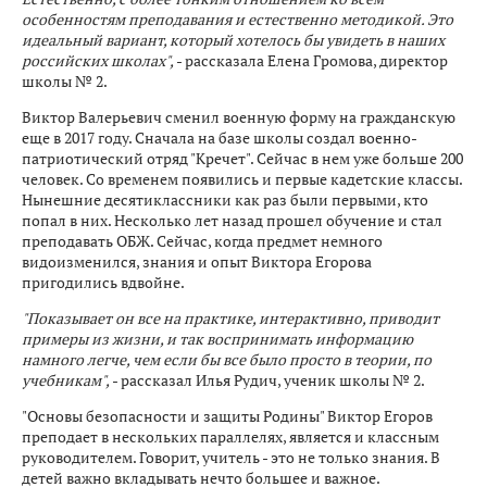
особенностям преподавания и естественно методикой. Это
идеальный вариант, который хотелось бы увидеть в наших
российских школах",
- рассказала Елена Громова, директор
школы № 2.
Виктор Валерьевич сменил военную форму на гражданскую
еще в 2017 году. Сначала на базе школы создал военно-
патриотический отряд "Кречет". Сейчас в нем уже больше 200
человек. Со временем появились и первые кадетские классы.
Нынешние десятиклассники как раз были первыми, кто
попал в них. Несколько лет назад прошел обучение и стал
преподавать ОБЖ. Сейчас, когда предмет немного
видоизменился, знания и опыт Виктора Егорова
пригодились вдвойне.
"Показывает он все на практике, интерактивно, приводит
примеры из жизни, и так воспринимать информацию
намного легче, чем если бы все было просто в теории, по
учебникам",
- рассказал Илья Рудич, ученик школы № 2.
"Основы безопасности и защиты Родины" Виктор Егоров
преподает в нескольких параллелях, является и классным
руководителем. Говорит, учитель - это не только знания. В
детей важно вкладывать нечто большее и важное.