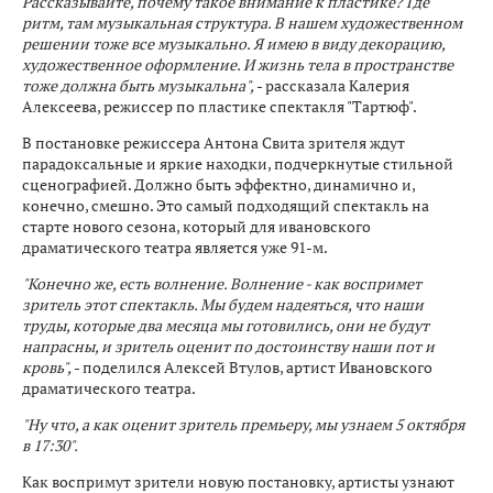
Рассказывайте, почему такое внимание к пластике? Где
ритм, там музыкальная структура. В нашем художественном
решении тоже все музыкально. Я имею в виду декорацию,
художественное оформление. И жизнь тела в пространстве
тоже должна быть музыкальна",
- рассказала Калерия
Алексеева, режиссер по пластике спектакля "Тартюф".
В постановке режиссера Антона Свита зрителя ждут
парадоксальные и яркие находки, подчеркнутые стильной
сценографией. Должно быть эффектно, динамично и,
конечно, смешно. Это самый подходящий спектакль на
старте нового сезона, который для ивановского
драматического театра является уже 91-м.
"Конечно же, есть волнение. Волнение - как воспримет
зритель этот спектакль. Мы будем надеяться, что наши
труды, которые два месяца мы готовились, они не будут
напрасны, и зритель оценит по достоинству наши пот и
кровь",
- поделился Алексей Втулов, артист Ивановского
драматического театра.
"Ну что, а как оценит зритель премьеру, мы узнаем 5 октября
в 17:30".
Как воспримут зрители новую постановку, артисты узнают