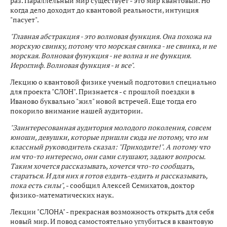
раз. Параллельный мир существует - это мир квантовый. Но
когда дело доходит до квантовой реальности, интуиция
"пасует".
"Главная абстракция - это волновая функция. Она похожа на
морскую свинку, потому что морская свинка - не свинка, и не
морская. Волновая фунукция - не волна и не функция.
Иероглиф. Волновая функция - и все".
Лекцию о квантовой физике ученый подготовил специально
для проекта "СЛОН". Признается - с прошлой поездки в
Иваново буквально "жил" новой встречей. Еще тогда его
покорило внимание нашей аудитории.
"Заинтересованная аудитория молодого поколения, совсем
юноши, девушки, которые пришли сюда не потому, что им
классный руководитель сказал: "Приходите!". А потому что
им что-то интересно, они сами слушают, задают вопросы.
Таким хочется рассказывать, хочется что-то сообщать,
стараться. И для них я готов ездить-ездить и рассказывать,
пока есть силы",
- сообщил Алексей Семихатов, доктор
физико-математических наук.
Лекции "СЛОНА" - прекрасная возможность открыть для себя
новый мир. И повод самостоятельно углубиться в квантовую