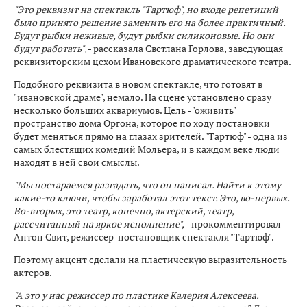
"Это реквизит на спектакль "Тартюф", но входе репетиций
было принято решение заменить его на более практичный.
Будут рыбки неживые, будут рыбки силиконовые. Но они
будут работать"
, - рассказала Светлана Горлова, заведующая
реквизиторским цехом Ивановского драматического театра.
Подобного реквизита в новом спектакле, что готовят в
"ивановской драме", немало. На сцене установлено сразу
несколько больших аквариумов. Цель - "оживить"
пространство дома Оргона, которое по ходу постановки
будет меняться прямо на глазах зрителей. "Тартюф" - одна из
самых блестящих комедий Мольера, и в каждом веке люди
находят в ней свои смыслы.
"Мы постараемся разгадать, что он написал. Найти к этому
какие-то ключи, чтобы заработал этот текст. Это, во-первых.
Во-вторых, это театр, конечно, актерский, театр,
рассчитанный на яркое исполнение",
- прокомментировал
Антон Свит, режиссер-постановщик спектакля "Тартюф".
Поэтому акцент сделали на пластическую выразительность
актеров.
"А это у нас режиссер по пластике Калерия Алексеева.