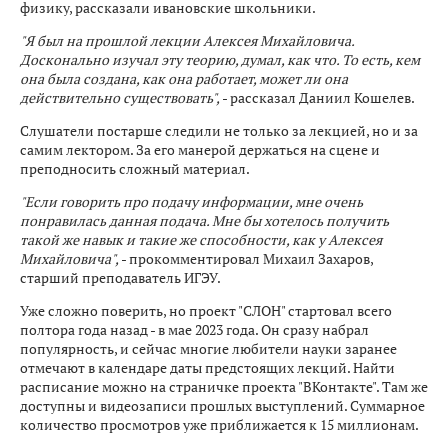
физику, рассказали ивановские школьники.
"Я был на прошлой лекции Алексея Михайловича.
Досконально изучал эту теорию, думал, как что. То есть, кем
она была создана, как она работает, может ли она
действительно существовать",
- рассказал Даниил Кошелев.
Слушатели постарше следили не только за лекцией, но и за
самим лектором. За его манерой держаться на сцене и
преподносить сложный материал.
"Если говорить про подачу информации, мне очень
понравилась данная подача. Мне бы хотелось получить
такой же навык и такие же способности, как у Алексея
Михайловича",
- прокомментировал Михаил Захаров,
старший преподаватель ИГЭУ.
Уже сложно поверить, но проект "СЛОН" стартовал всего
полтора года назад - в мае 2023 года. Он сразу набрал
популярность, и сейчас многие любители науки заранее
отмечают в календаре даты предстоящих лекций. Найти
расписание можно на страничке проекта "ВКонтакте". Там же
доступны и видеозаписи прошлых выступлений. Суммарное
количество просмотров уже приближается к 15 миллионам.