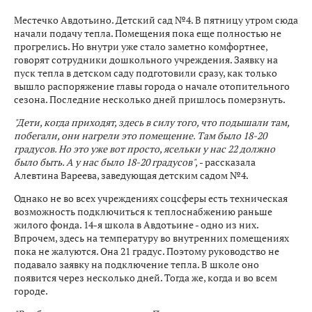
Местечко Авдотьино. Детский сад №4. В пятницу утром сюда
начали подачу тепла. Помещения пока еще полностью не
прогрелись. Но внутри уже стало заметно комфортнее,
говорят сотрудники дошкольного учреждения. Заявку на
пуск тепла в детском саду подготовили сразу, как только
вышло распоряжение главы города о начале отопительного
сезона. Последние несколько дней пришлось померзнуть.
"Дети, когда приходят, здесь в силу того, что подышали там,
побегали, они нагрели это помещение. Там было 18-20
градусов. Но это уже вот просто, ясельки у нас 22 должно
было быть. А у нас было 18-20 градусов",
- рассказала
Алевтина Вареева, заведующая детским садом №4.
Однако не во всех учреждениях соцсферы есть техническая
возможность подключиться к теплоснабжению раньше
жилого фонда. 14-я школа в Авдотьине - одно из них.
Впрочем, здесь на температуру во внутренних помещениях
пока не жалуются. Она 21 градус. Поэтому руководство не
подавало заявку на подключение тепла. В школе оно
появится через несколько дней. Тогда же, когда и во всем
городе.