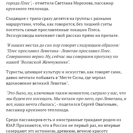
города Плес",
- отметила Светлана Морозова, пассажир
круизного теплохода.
Сходящие с трапа сразу делятся на группы с разными
маршрутами, чтобы, как говорится, без лишней суеты
посетить самые прославленные локации Плеса.
Экскурсоводы начинают свой рассказ прямо на причале.
"В наших местах до сих пор говорят следующим образом:
"Плес прославил Левитана - Левитан прославил Плес.
Совершенно верно. Ну, сейчас мы совершим прогулку по
нашей "Волжской Жемчужинке".
Туристы, ценящие культуру и искусство, как говорят сами,
давно мечтали побывать в "Месте Силы, где черпал
вдохновение великий Левитан".
"Это было, ну, ключевым таким моментом, сыграло у нас, что
мы будем его посещать. Мы читали про него, про Левитана, и
вот, наша мечта сбылась",
- поделился Сергей Овагимьян,
пассажир круизного теплохода.
Среди пассажиров есть и иностранные граждане родом из
ЮАР. Признаются, что в России не первый раз, но впервые
созерцают эту истинную, древнюю, вечную красоту