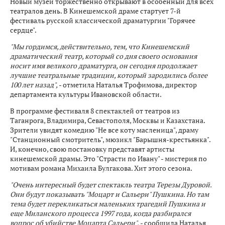
Новый музей торжественно открывают в особенный для всех
театралов день. В Кинешемской драме стартует 7-й
фестиваль русской классической драматургии "Горячее
сердце".
"Мы гордимся, действительно, тем, что Кинешемский
драматический театр, который со дня своего основания
носит имя великого драматурга, он сегодня продолжает
лучшие театральные традиции, который зародились более
100 лет назад",
- отметила Наталья Трофимова, директор
департамента культуры Ивановской области.
В программе фестиваля 8 спектаклей от театров из
Таганрога, Владимира, Севастополя, Москвы и Казахстана.
Зрители увидят комедию "Не все коту масленица", драму
"Станционный смотритель", мюзикл "Барышня-крестьянка".
И, конечно, свою постановку представят артисты
кинешемской драмы. Это "Страсти по Ивану" - мистерия по
мотивам романа Михаила Булгакова. Хит этого сезона.
"Очень интересный будет спектакль театра Терезы Дуровой.
Они будут показывать "Моцарт и Сальери" Пушкина. Но там
тема будет перекликаться маленьких трагедий Пушкина и
еще Миланского процесса 1997 года, когда разбирался
вопрос об убийстве Моцарта Сальери",
- сообщила Наталья