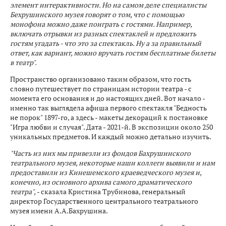
элемент интерактивности. Но на самом деле специалисты
Бехрушинского музея говорят о том, что с помощью
монофона можно даже поиграть с гостями. Например,
включать отрывки из разных спектаклей и предложить
гостям угадать - что это за спектакль. Ну а за правильный
ответ, как вариант, можно вручать гостям бесплатные билеты
в театр".
Пространство организовано таким образом, что гость
словно путешествует по страницам истории театра - с
момента его основания и до настоящих дней. Вот начало -
именно так выглядела афиша первого спектакля "Бедность
не порок" 1897-го, а здесь - макеты декораций к постановке
"Игра любви и случая". Дата - 2021-й. В экспозиции около 250
уникальных предметов. И каждый можно детально изучить.
"Часть из них мы привезли из фондов Бахрушинского
театрального музея, некоторые наши коллеги выявили и нам
предоставили из Кинешемского краеведческого музея и,
конечно, из основного архива самого драматического
театра",
- сказала Кристина Трубинова, генеральный
директор Государственного центрального театрального
музея имени А.А.Бахрушина.