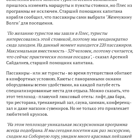
пришлось изменять маршруты и пункты стоянки, но Плес из
программы не исключен. Старший помощник капитана
корабля сообщил, что пассажиры сами выбрали "Жемчужину
Волги" для посещения.
"По желанию туристов мы зашли в Плес, туристы
интересовались этой стоянкой, поэтому мы неоднократно
сюда заходим. На данный момент находится 220 пассажиров.
Максимальная вместимость - 329 человек, поэтому считается,
что сейчас практически полная посадка",
- сказал Арсений
Сайдалиев, старший помощник капитана.
Пассажиры - или же туристы - во время путешествия обитают
в комфортных условиях. Каюты с панорамными окнами
оборудованы всеми удобствами, на каждой палубе есть
специализированные места для отдыха. Можно сказать, что
этот теплоход - плавучий люксовый отель: лифт, два бара,
три ресторана, тренажерный зал, сауна, хаммам, конференц-
зал и даже магазин сувениров. Но не только это привлекает
любителей круизов.
"На этом теплоходе уникальная экскурсионная программа
всегда подобрана. И мы сегодня посетим как раз экскурсию,
сходим на Соборную гору, увидим много красивых пейзажей