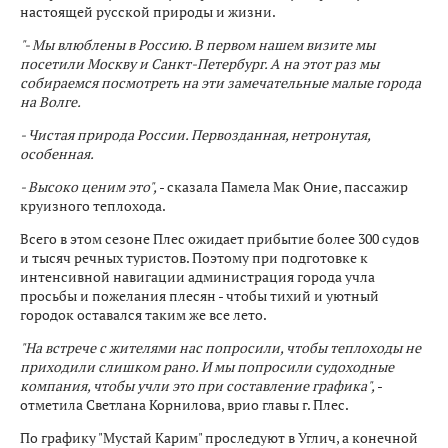
настоящей русской природы и жизни.
"- Мы влюблены в Россию. В первом нашем визите мы
посетили Москву и Санкт-Петербург. А на этот раз мы
собираемся посмотреть на эти замечательные малые города
на Волге.
- Чистая природа России. Первозданная, нетронутая,
особенная.
- Высоко ценим это",
- сказала Памела Мак Оние, пассажир
круизного теплохода.
Всего в этом сезоне Плес ожидает прибытие более 300 судов
и тысяч речных туристов. Поэтому при подготовке к
интенсивной навигации администрация города учла
просьбы и пожелания плесян - чтобы тихий и уютный
городок оставался таким же все лето.
"На встрече с жителями нас попросили, чтобы теплоходы не
приходили слишком рано. И мы попросили судоходные
компания, чтобы учли это при составление графика",
-
отметила Светлана Корнилова, врио главы г. Плес.
По графику "Мустай Карим" проследуют в Углич, а конечной