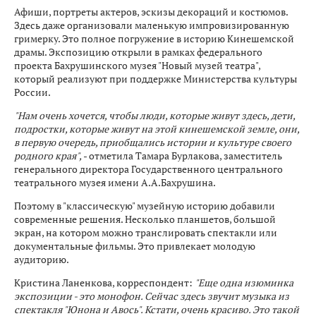
Афиши, портреты актеров, эскизы декораций и костюмов.
Здесь даже организовали маленькую импровизированную
гримерку. Это полное погружение в историю Кинешемской
драмы. Экспозицию открыли в рамках федерального
проекта Бахрушинского музея "Новый музей театра",
который реализуют при поддержке Министерства культуры
России.
"Нам очень хочется, чтобы люди, которые живут здесь, дети,
подростки, которые живут на этой кинешемской земле, они,
в первую очередь, приобщались истории и культуре своего
родного края",
- отметила Тамара Бурлакова, заместитель
генерального директора Государственного центрального
театрального музея имени А.А.Бахрушина.
Поэтому в "классическую" музейную историю добавили
современные решения. Несколько планшетов, большой
экран, на котором можно транслировать спектакли или
документальные фильмы. Это привлекает молодую
аудиторию.
Кристина Ланенкова, корреспондент:
"Еще одна изюминка
экспозиции - это монофон. Сейчас здесь звучит музыка из
спектакля "Юнона и Авось". Кстати, очень красиво. Это такой