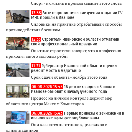
Спорт - их жизнь в прямом смысле этого слова
13:38
Антитеррористические учения в здании ГУ
МЧС прошли в Иванове
Силовики на практике отрабатывали способы
противодействия боевикам
12:33
Строители Ивановской области отметили
свой профессиональный праздник
Опытные строители говорят, что в профессию
приходит много молодых ребят
11:31
Губернатор Ивановской области оценил
ремонт моста в Авдотьино
Срок сдачи объекта - ноябрь этого года
06.08.2026 15:45
16 детских садов и 5 школ в
Иванове обновят к началу учебного года
Процесс на личном контроле держит мэр
областного центра Максим Комиссаров
06.08.2026 13:43
Первые приказы о зачислении в
ивановские вузы уже опубликованы
Они касаются льготников, целевиков и
олимпиадников