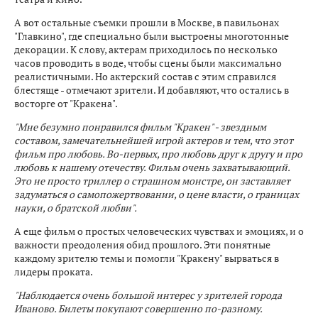
А вот остальные съемки прошли в Москве, в павильонах
"Главкино", где специально были выстроены многотонные
декорации. К слову, актерам приходилось по несколько
часов проводить в воде, чтобы сцены были максимально
реалистичными. Но актерский состав с этим справился
блестяще - отмечают зрители. И добавляют, что остались в
восторге от "Кракена".
"Мне безумно понравился фильм "Кракен" - звездным
составом, замечательнейшей игрой актеров и тем, что этот
фильм про любовь. Во-первых, про любовь друг к другу и про
любовь к нашему отечеству. Фильм очень захватывающий.
Это не просто триллер о страшном монстре, он заставляет
задуматься о самопожертвовании, о цене власти, о границах
науки, о братской любви".
А еще фильм о простых человеческих чувствах и эмоциях, и о
важности преодоления обид прошлого. Эти понятные
каждому зрителю темы и помогли "Кракену" вырваться в
лидеры проката.
"Наблюдается очень большой интерес у зрителей города
Иваново. Билеты покупают совершенно по-разному.