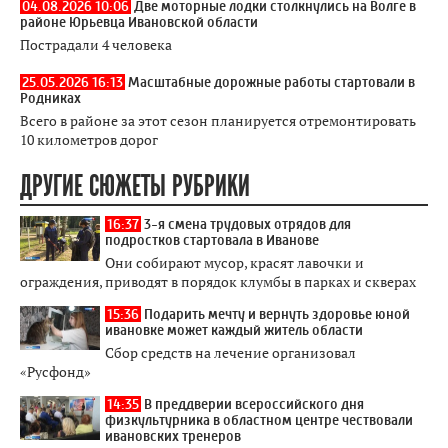
04.08.2026 10:06
Две моторные лодки столкнулись на Волге в
районе Юрьевца Ивановской области
Пострадали 4 человека
25.05.2026 16:13
Масштабные дорожные работы стартовали в
Родниках
Всего в районе за этот сезон планируется отремонтировать
10 километров дорог
ДРУГИЕ СЮЖЕТЫ РУБРИКИ
16:37
3-я смена трудовых отрядов для
подростков стартовала в Иванове
Они собирают мусор, красят лавочки и
ограждения, приводят в порядок клумбы в парках и скверах
15:36
Подарить мечту и вернуть здоровье юной
ивановке может каждый житель области
Сбор средств на лечение организовал
«Русфонд»
14:35
В преддверии всероссийского дня
физкультурника в областном центре чествовали
ивановских тренеров