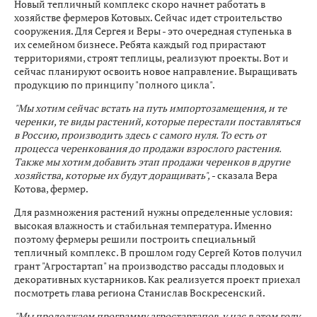
Новый тепличный комплекс скоро начнет работать в
хозяйстве фермеров Котовых. Сейчас идет строительство
сооружения. Для Сергея и Веры - это очередная ступенька в
их семейном бизнесе. Ребята каждый год прирастают
территориями, строят теплицы, реализуют проекты. Вот и
сейчас планируют освоить новое направление. Выращивать
продукцию по принципу "полного цикла".
"Мы хотим сейчас встать на путь импортозамещения, и те
черенки, те виды растений, которые перестали поставляться
в Россию, производить здесь с самого нуля. То есть от
процесса черенкования до продажи взрослого растения.
Также мы хотим добавить этап продажи черенков в другие
хозяйства, которые их будут доращивать",
- сказала Вера
Котова, фермер.
Для размножения растений нужны определенные условия:
высокая влажность и стабильная температура. Именно
поэтому фермеры решили построить специальный
тепличный комплекс. В прошлом году Сергей Котов получил
грант "Агростартап" на производство рассады плодовых и
декоративных кустарников. Как реализуется проект приехал
посмотреть глава региона Станислав Воскресенский.
"Мы продолжаем программу агростартапов, у нас в этом году