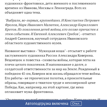
художники-фронтовики, дети военного и послевоенного
времени из Иванова, Москвы и Ленинграда. Всех их
объединяет одна тема.
"Выбрали, во-первых, крупнейших. И Константин Петрович
Фролов, Марк Иванович Малютин, Александр Кириллович
Кротов. Из поколения детей войны, кто позже причастен к
этим событиям. И Евгений Алексеевич Грибов",
- отметил
Андрей Санников, научный сотрудник Ивановского
областного художественного музея.
Название выставки - "Мужицкая ноша" - отсылает к работе
заслуженного художника России Александра Коверина.
Вещмешок и повестка - символы войны, которая легла на
плечи целого поколения. И напоминание о долге, о
солдатской ответственности за мир на Земле. Рожденный в
победном 45-ом, Коверин всю жизнь обращался теме войны.
Его работы - не героические полотна, а пронзительные
образы, говорящие о тяжелом труде и неизмеримой цене
Победы. Как, например, на этой картине, где жена
оплакивает мужа-фронтовика.
"Он пришел, по всей вероятности, с войны. И его не стало. И
Автоподгрузка включена
Автоподгрузка включена
Автоподгрузка включена
Автоподгрузка включена
Автоподгрузка включена
Автоподгрузка включена
Автоподгрузка включена
вот он нарисовал эту работу с его наградами. Эта бабушка -
Откл.
Откл.
Откл.
Откл.
Откл.
Откл.
Откл.