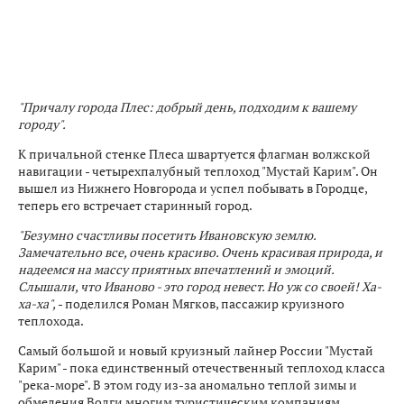
"Причалу города Плес: добрый день, подходим к вашему
городу".
К причальной стенке Плеса швартуется флагман волжской
навигации - четырехпалубный теплоход "Мустай Карим". Он
вышел из Нижнего Новгорода и успел побывать в Городце,
теперь его встречает старинный город.
"Безумно счастливы посетить Ивановскую землю.
Замечательно все, очень красиво. Очень красивая природа, и
надеемся на массу приятных впечатлений и эмоций.
Слышали, что Иваново - это город невест. Но уж со своей! Ха-
ха-ха",
- поделился Роман Мягков, пассажир круизного
теплохода.
Самый большой и новый круизный лайнер России "Мустай
Карим" - пока единственный отечественный теплоход класса
"река-море". В этом году из-за аномально теплой зимы и
обмеления Волги многим туристическим компаниям