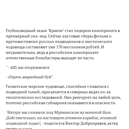
Глубоководный экшн "Кракен" стал лидером кинопроката в
премьерный уик-энд. Сейчас кассовые сборы фильма о
противостоянии русских подводников и мистического
чудовища составляют уже 170 миллионов рублей. И
неудивительно, ведь в российском кинопрокате
отечественные блокбастеры выходят не часто.
" - 420, мы погружаемся
- Отдать аварийный буй".
Гигантское морское чудовище, способное сливаться с
подводной тьмой, просыпается в северных водах из-за
геологических исследований. Оно реагирует на любой шум,
поэтому российская субмарина оказывается в опасности.
"Натуру мы снимали под Мурманском на военной базе.
Действительно, на настоящем атомном корабле, атомной
подводной лодке", -
поделился Виктор Добронравов, актер
театра и кино.