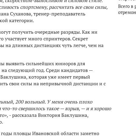
м, скоростном-выносливом и силовом стиле.
Всего в 
ивость спортсмену, рассчитать все свои силы,
отремон
лана Суханова, тренер-преподаватель
кой категории.
огут получить очередные разряды. Как ни
то участвует много спринтеров. Секрет
 на длинных дистанциях чуть легче, чем на
аны выявить сильнейших юниоров для
 на следующий год. Среди кандидатов —
Баклушина, которая уже имеет первый
ить свои силы на непривычной дистанции и с
льный, 200 вольный. У меня очень плохо
я что-то свершилось такое — взрыв, — и я хорошо
то»,
- рассказала Виктория Баклушина,
о.
е годы пловцы Ивановской области заметно