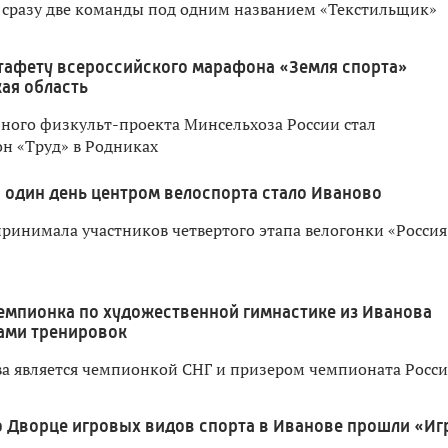
 сразу две команды под одним названием «Текстильщик»
тафету всероссийского марафона «Земля спорта»
ая область
ого физкульт-проекта Минсельхоза России стал
н «Труд» в Родниках
 один день центром велоспорта стало Иваново
принимала участников четвертого этапа велогонки «Россия
емпионка по художественной гимнастике из Иванова
ами тренировок
а является чемпионкой СНГ и призером чемпионата Росс
о Дворце игровых видов спорта в Иванове прошли «Иг