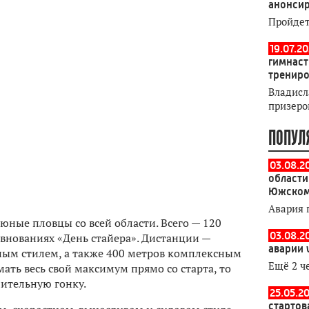
анонсир
Пройдет
19.07.2
гимнаст
тренир
Владисл
призеро
ПОПУЛ
03.08.2
области
Южском
Авария 
юные пловцы со всей области. Всего — 120
03.08.2
внованиях «День стайера». Дистанции —
аварии 
ным стилем, а также 400 метров комплексным
Ещё 2 ч
ать весь свой максимум прямо со старта, то
лительную гонку.
25.05.20
стартов