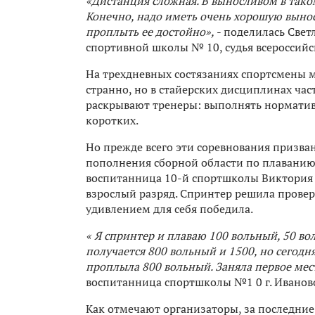
«Дистанция сложная. В выносливом в тако
Конечно, надо иметь очень хорошую выносл
проплыть ее достойно»,
- поделилась Свет
спортивной школы № 10, судья всероссийс
На трехдневных состязаниях спортсмены м
странно, но в стайерских дисциплинах час
раскрывают тренеры: выполнять нормативы
коротких.
Но прежде всего эти соревнования призв
пополнения сборной области по плаванию
воспитанница 10-й спортшколы Виктория 
взрослый разряд. Спринтер решила провер
удивлением для себя победила.
« Я спринтер и плаваю 100 вольный, 50 во
получается 800 вольный и 1500, но сегодн
проплыла 800 вольный. Заняла первое мес
воспитанница спортшколы №1 0 г. Иванов
Как отмечают организаторы, за последни