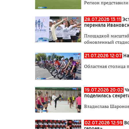
Регион представили
28.07.2026 13:11
Эс
переняла Ивановск
Площадкой масштабн
обновленный стадио
21.07.2026 12:07
На
Областная столица 
19.07.2026 20:02
Ч
поделилась секрет
Владислава Шаронов
02.07.2026 12:59
В
героев»