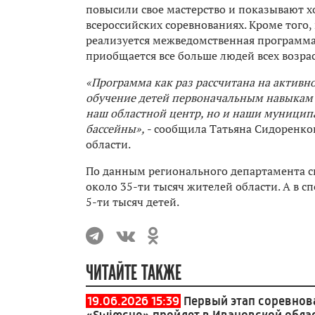
повысили свое мастерство и показывают 
всероссийских соревнованиях. Кроме того,
реализуется межведомственная программа «
приобщается все больше людей всех возрас
«Программа как раз рассчитана на активн
обучение детей первоначальным навыкам п
наш областной центр, но и наши муниципа
бассейны»,
- сообщила Татьяна Сидоренко
области.
По данным регионального департамента с
около 35-ти тысяч жителей области. А в 
5-ти тысяч детей.
ЧИТАЙТЕ ТАКЖЕ
19.06.2026 15:39
Первый этап соревнов
«Swimсup» пройдет в Ивановской обла