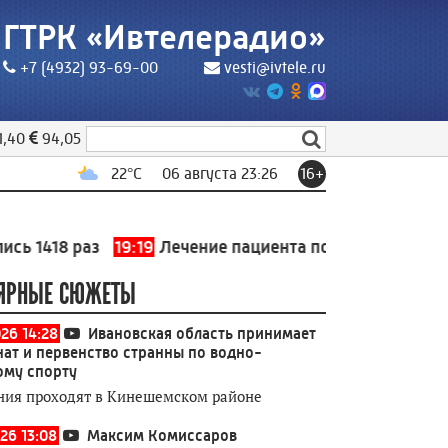
ГТРК «Ивтелерадио»
+7 (4932) 93-69-00
vesti@ivtele.ru
1,40
94,05
22
°C
06 августа 23:26
16+
8 раз
19:19
Лечение пациента после сложной операци
ЯРНЫЕ СЮЖЕТЫ
026 14:28
Ивановская область принимает
ат и первенство странны по водно-
ому спорту
ния проходят в Кинешемском районе
26 13:08
Максим Комиссаров