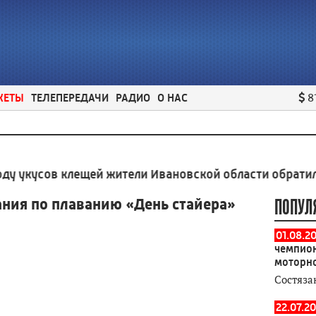
ЖЕТЫ
ТЕЛЕПЕРЕДАЧИ
РАДИО
О НАС
8
усов клещей жители Ивановской области обратились 141
ния по плаванию «День стайера»
ПОПУЛ
01.08.2
чемпион
моторн
Состяза
22.07.20