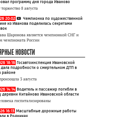
овал программу дня города Иваново
 торжество 8 августа
026 20:02
Чемпионка по художественной
ике из Иванова поделилась секретами
овок
ава Шаронова является чемпионкой СНГ и
м чемпионата России
ЯРНЫЕ НОВОСТИ
026 18:16
Госавтоинспекция Ивановской
 дала подробности о смертельном ДТП в
 районе
произошла 3 августа
026 14:14
Водитель и пассажир погибли в
у деревни Китайново Ивановской области
еловека госпитализированы
26 16:13
Масштабные дорожные работы
али в Родниках