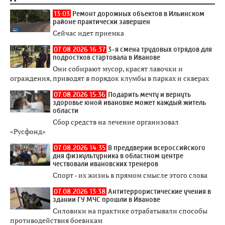
13:03
Ремонт дорожных объектов в Ильинском
районе практически завершен
Сейчас идет приемка
07.08.2026 16:37
3-я смена трудовых отрядов для
подростков стартовала в Иванове
Они собирают мусор, красят лавочки и
ограждения, приводят в порядок клумбы в парках и скверах
07.08.2026 15:36
Подарить мечту и вернуть
здоровье юной ивановке может каждый житель
области
Сбор средств на лечение организовал
«Русфонд»
07.08.2026 14:35
В преддверии всероссийского
дня физкультурника в областном центре
чествовали ивановских тренеров
Спорт - их жизнь в прямом смысле этого слова
07.08.2026 13:38
Антитеррористические учения в
здании ГУ МЧС прошли в Иванове
Силовики на практике отрабатывали способы
противодействия боевикам