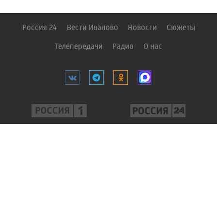
Россия 24
Вести Иваново
Новости
Сюжеты
Телепередачи
Радио
О нас
«Государственный интернет-канал «Россия» 2001 — 2022. Свидетельство
о регистрации СМИ Эл № ФС 77-59166 от 22 августа 2014 года. Учредитель