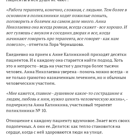
«Работа терапевта, конечно, сложная, с людьми. Тем более в
основном в поликлиники ходят пожилые поныть,
поговорить и болячек на самом деле много. Анна
Николаевна она всегда ровная, всегда скажет - все хорошо. И
вот гуляешь с внуком в соседних дворах и все, когда
начинают говорить про терапевта, все говорят - как нам
повезло»,
- отметила Лора Чернышова.
Ежедневно на прием к Анне Калинкиной приходят десятки
пациентов. И к каждому она старается найти подход. Хоть
это и непросто - ведь на участке у доктора более тысячи
человек. Анна Николаевна уверена - помочь можно всегда - и
не только грамотно назначенным лечением, но и обычным
человеческим участием.
«Мне кажется, главное - душевное какое-то сострадание к
людям, любовь к ним, нужно ценить человеческую жизнь»,
-
подчеркнула Анна Калинкина, участковый терапевт
поликлиники № 10.
Отношение к каждому пациенту вдумчивое. Знает всех своих
подопечных. А они ее. Делится: как тепло становится на
сердце, когда с ней здороваются люди на улице.