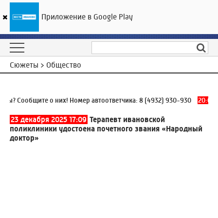
Приложение в Google Play
ГТРК «Ивтелерадио»
20
°C
08 августа 21:31
Сюжеты > Общество
ы? Сообщите о них! Номер автоответчика:
8 (4932) 930-930
20:07
О
23 декабря 2025 17:09
Терапевт ивановской
поликлиники удостоена почетного звания «Народный
доктор»