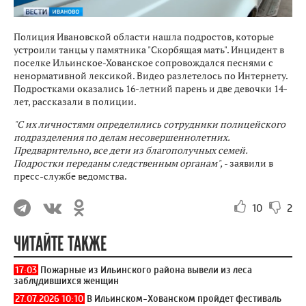
Полиция Ивановской области нашла подростов, которые
устроили танцы у памятника "Скорбящая мать". Инцидент в
поселке Ильинское-Хованское сопровождался песнями с
ненормативной лексикой. Видео разлетелось по Интернету.
Подростками оказались 16-летний парень и две девочки 14-
лет, рассказали в полиции.
"С их личностями определились сотрудники полицейского
подразделения по делам несовершеннолетних.
Предварительно, все дети из благополучных семей.
Подростки переданы следственным органам",
- заявили в
пресс-службе ведомства.
10
2
ЧИТАЙТЕ ТАКЖЕ
17:03
Пожарные из Ильинского района вывели из леса
заблудившихся женщин
27.07.2026 10:10
В Ильинском-Хованском пройдет фестиваль