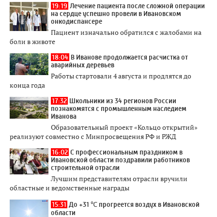
19:19
Лечение пациента после сложной операции
на сердце успешно провели в Ивановском
онкодиспансере
Пациент изначально обратился с жалобами на
боли в животе
18:04
В Иванове продолжается расчистка от
аварийных деревьев
Работы стартовали 4 августа и продлятся до
конца года
17:32
Школьники из 34 регионов России
познакомятся с промышленным наследием
Иванова
Образовательный проект «Кольцо открытий»
реализуют совместно с Минпросвещения РФ и РЖД
16:02
С профессиональным праздником в
Ивановской области поздравили работников
строительной отрасли
Лучшим представителям отрасли вручили
областные и ведомственные награды
15:31
До +31 ℃ прогреется воздух в Ивановской
области