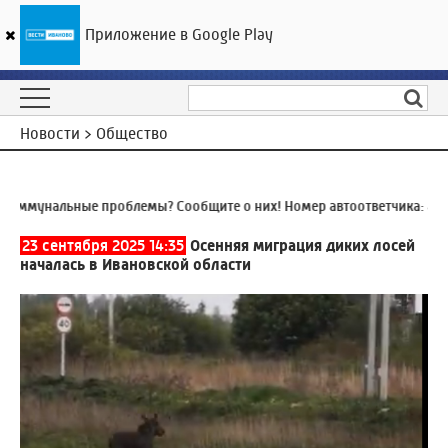
Приложение в Google Play
ГТРК «Ивтелерадио»
25
°C
06 августа 19:20
Новости > Общество
мунальные проблемы? Сообщите о них! Номер автоответчика:
8 (493
23 сентября 2025 14:35
Осенняя миграция диких лосей
началась в Ивановской области