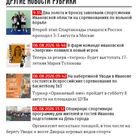
ДРУГИЕ НОВОСТИ РУБРИКИ
9:35
Два золота и бронзу завоевали спортсменки
Ивановской области на соревнованиях по вольной
борьбе
Второй этап Спартакиады учащихся России
проходил 3-5 августа в Москве
06.08.2026 16:46
В фарм команде ивановской
«Энергии» появился новый игрок
Теперь за резерв «тигриц» будет выступать 17-
летняя Мария Тулинова
06.08.2026 09:42
На набережной Уводи в Иванове
состоятся Всероссийские соревнования по
баскетболу 3x3
Турнир «Оранжевый мяч» пройдет в субботу 8
августа на площадках ЦУБа
05.08.2026 13:12
Обширную спортивную
программу для жителей и гостей Иванова
подготовили на День города
Организуют несколько локаций, в том числе на
берегу Уводи и возле Дворца игровых видов спорта