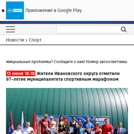
Приложение в Google Play
ГТРК «Ивтелерадио»
30
°C
07 августа 15:04
Новости > Спорт
ммунальные проблемы? Сообщите о них! Номер автоответчика:
8 (49
13 июня 18:18
Жители Ивановского округа отметили
97-летие муниципалитета спортивным марафоном