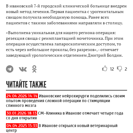
В ивановской 7-й городской клинической больнице внедрен
новый метод лечения. Первая пациентка с урогенитальным
свищом получила необходимую помощь. Ранее всех
пациентов с такими заболеваниями направляли в столицу.
«Выполнена уникальная для нашего региона операция:
резекция свища с реимплантацией мочеточника. При этом
операция осуществлена лапароскопическим доступом, то
есть через небольшие проколы, без разрезов», - отмечает
заведующий урологическим отделением Дмитрий Болдин.
12
2
ЧИТАЙТЕ ТАКЖЕ
24.04.2026 14:14
Ивановские нейрохирурги поделились своим
опытом проведения сложной операции по стимуляции
спинного мозга
30.01.2026 18:13
СМ-Клиника в Иванове отмечает четыре года
со дня открытия
04.04.2025 15:33
В Иванове открылся новый ветеринарный
центр