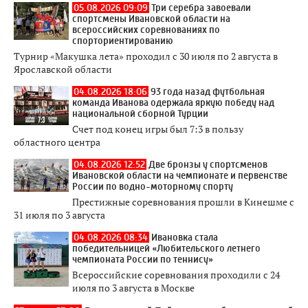
05.08.2026 09:09
Три серебра завоевали
спортсмены Ивановской области на
всероссийских соревнованиях по
спорториентированию
Турнир «Макушка лета» проходил с 30 июля по 2 августа в
Ярославской области
04.08.2026 18:06
93 года назад футбольная
команда Иванова одержала яркую победу над
национальной сборной Турции
Счет под конец игры был 7:3 в пользу
областного центра
04.08.2026 12:52
Две бронзы у спортсменов
Ивановской области на чемпионате и первенстве
России по водно-моторному спорту
Престижные соревнования прошли в Кинешме с
31 июля по 3 августа
04.08.2026 08:34
Ивановка стала
победительницей «Любительского летнего
чемпионата России по теннису»
Всероссийские соревнования проходили с 24
июля по 3 августа в Москве