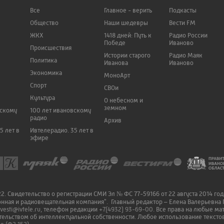
Все
Главное - верить
Подкасты
Общество
Наши шедевры
Вести FM
ЖКХ
1418 дней: Путь к
Радио России
Победе
Иваново
Происшествия
Истории старого
Радио Маяк
Политика
Иванова
Иваново
Экономика
МоноАрт
Спорт
СВОи
Культура
О небесном и
земном
вскому
100 лет ивановскому
радио
Архив
5 лет в
Ивтелерадио. 35 лет в
эфире
. Свидетельство о регистрации СМИ Эл № ФС 77-59166 от 22 августа 2014 го
онная и радиовещательная компания". Главный редактор – Елена Валерьевна 
vesti@ivtele.ru
, телефон редакции
+7(4932) 93-69-00
. Все права на любые м
ельством об интеллектуальной собственности. Любое использование текстов