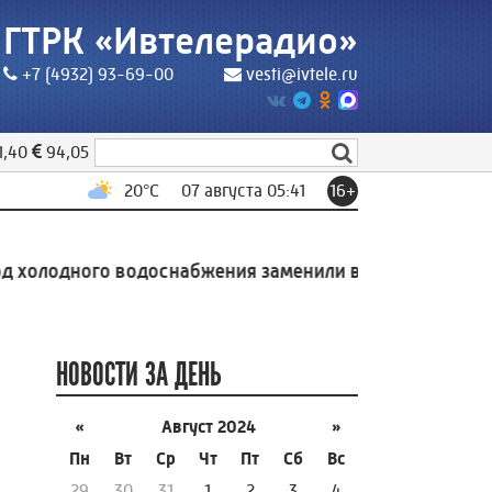
ГТРК «Ивтелерадио»
+7 (4932) 93-69-00
vesti@ivtele.ru
1,40
94,05
20
°C
07 августа 05:41
16+
лодного водоснабжения заменили в индустриальном п
НОВОСТИ ЗА ДЕНЬ
«
Август 2024
»
Пн
Вт
Ср
Чт
Пт
Сб
Вс
29
30
31
1
2
3
4