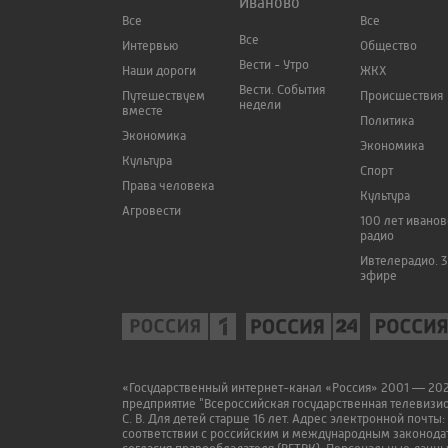
Иваново
Все
Все
Все
Интервью
Общество
Вести - Утро
Наши дороги
ЖКХ
Вести. События
Путешествуем
Происшествия
недели
вместе
Политика
Экономика
Экономика
Культура
Спорт
Права человека
Культура
Агровести
100 лет ивано
радио
Ивтелерадио. 3
эфире
«Государственный интернет-канал «Россия» 2001 — 2022
предприятие "Всероссийская государственная телевизи
С. В. Для детей старше 16 лет. Адрес электронной почты:
соответствии с российским и международным законодат