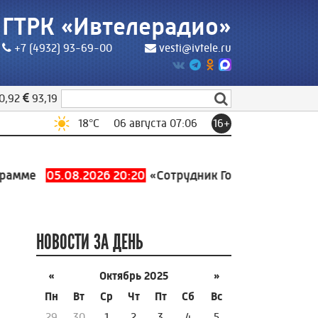
ГТРК «Ивтелерадио»
+7 (4932) 93-69-00
vesti@ivtele.ru
0,92
93,19
18
°C
06 августа 07:06
16+
ме
05.08.2026 20:20
«Сотрудник Госуслуг» обманул и
НОВОСТИ ЗА ДЕНЬ
«
Октябрь 2025
»
Пн
Вт
Ср
Чт
Пт
Сб
Вс
29
30
1
2
3
4
5