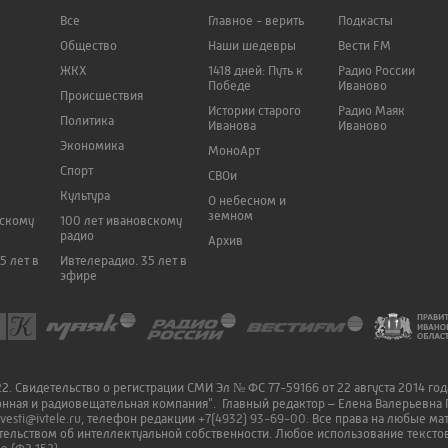
Все
Главное - верить
Подкасты
Общество
Наши шедевры
Вести FM
ЖКХ
1418 дней: Путь к
Радио России
Победе
Иваново
Происшествия
Истории старого
Радио Маяк
Политика
Иванова
Иваново
Экономика
МоноАрт
Спорт
СВОи
Культура
О небесном и
земном
вскому
100 лет ивановскому
радио
Архив
5 лет в
Ивтелерадио. 35 лет в
эфире
. Свидетельство о регистрации СМИ Эл № ФС 77-59166 от 22 августа 2014 го
онная и радиовещательная компания". Главный редактор – Елена Валерьевна 
vesti@ivtele.ru
, телефон редакции
+7(4932) 93-69-00
. Все права на любые м
ельством об интеллектуальной собственности. Любое использование текстов