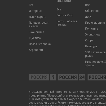
Иваново
Все
Все
Все
Интервью
Общество
Вести - Утро
Наши дороги
ЖКХ
Вести. События
Путешествуем
Происшествия
недели
вместе
Политика
Экономика
Экономика
Культура
Спорт
Права человека
Культура
Агровести
100 лет ивано
радио
Ивтелерадио. 3
эфире
«Государственный интернет-канал «Россия» 2001 — 2022
предприятие "Всероссийская государственная телевизи
С. В. Для детей старше 16 лет. Адрес электронной почты:
соответствии с российским и международным законодат