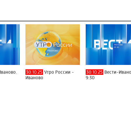
ваново.
30.10.25
Утро России -
30.10.25
Вести-Ивано
Иваново
9:30