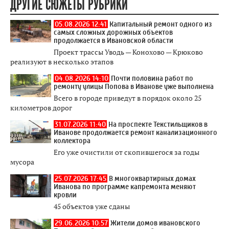
ДРУГИЕ СЮЖЕТЫ РУБРИКИ
05.08.2026 12:41
Капитальный ремонт одного из
самых сложных дорожных объектов
продолжается в Ивановской области
Проект трассы Уводь — Конохово — Крюково
реализуют в несколько этапов
04.08.2026 14:10
Почти половина работ по
ремонту улицы Попова в Иванове уже выполнена
Всего в городе приведут в порядок около 25
километров дорог
31.07.2026 11:40
На проспекте Текстильщиков в
Иванове продолжается ремонт канализационного
коллектора
Его уже очистили от скопившегося за годы
мусора
25.07.2026 17:45
В многоквартирных домах
Иванова по программе капремонта меняют
кровли
45 объектов уже сданы
29.06.2026 10:57
Жители домов ивановского