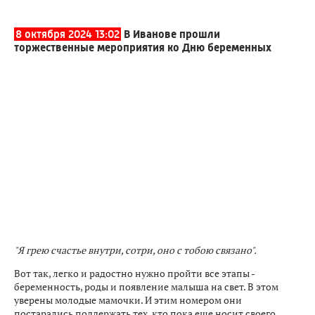
8 октября 2024 13:02
В Иванове прошли
торжественные мероприятия ко Дню беременных
"Я грею счастье внутри, сотри, оно с тобою связано".
Вот так, легко и радостно нужно пройти все этапы -
беременность, роды и появление малыша на свет. В этом
уверены молодые мамочки. И этим номером они
постарались поддержать тех, кто пока еще носит своего