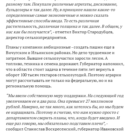
разному там. Покупали различные агрегаты, дискование,
бульдозеры и так далее. Ну, в принципе нашли какие-то
определенные самые экономичные и можно сказать
эффективные способы ввода. То есть различная
растительность, различная толщина и так далее. В общем, у
нас как бы получается”,
- отметил Виктор Стародубцев,
директор сельхозпредприятия.
Планы у компании амбициозные - создать пашни еще в
Вичугском и Ильинском районах. Но дело трудоемкое и
затратное. Бывшие сельхозучастки заросли лесом. А
топливо, техника и семена дорожают. Губернатор напомнил,
что в области стоит задача в течение пяти лет вернуть в
оборот 100 тысяч гектаров сельхозугодий. Поэтому аграрии
могут рассчитывать не только на федеральную, но и на
региональную помощь.
“Мы ввели собственную меру поддержки. На следующий год
увеличиваем ее в два раза. Она превысит 27 миллионов
рублей. Наверно, не так много, как хотелось бы, но мы будем
ее наращивать. Поэтому я считаю, что нам нужно просто с
департаментом сверить планы, что, когда будет введено. И
еще раз говорю, мы обязательно подставим плечо”,
-
сообщил Станислав Воскресенский, губернатор Ивановской