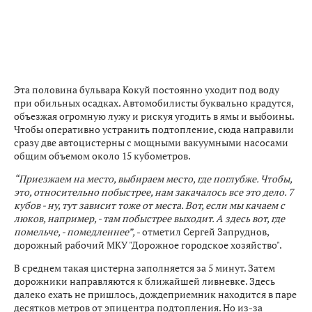
Эта половина бульвара Кокуй постоянно уходит под воду
при обильных осадках. Автомобилисты буквально крадутся,
объезжая огромную лужу и рискуя угодить в ямы и выбоины.
Чтобы оперативно устранить подтопление, сюда направили
сразу две автоцистерны с мощными вакуумными насосами
общим объемом около 15 кубометров.
“Приезжаем на место, выбираем место, где поглубже. Чтобы,
это, относительно побыстрее, нам закачалось все это дело. 7
кубов - ну, тут зависит тоже от места. Вот, если мы качаем с
люков, например, - там побыстрее выходит. А здесь вот, где
помельче, - помедленнее”,
- отметил Сергей Запруднов,
дорожный рабочий МКУ "Дорожное городское хозяйство".
В среднем такая цистерна заполняется за 5 минут. Затем
дорожники направляются к ближайшей ливневке. Здесь
далеко ехать не пришлось, дождеприемник находится в паре
десятков метров от эпицентра подтопления. Но из-за