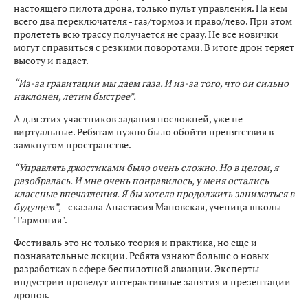
настоящего пилота дрона, только пульт управления. На нем
всего два переключателя - газ/тормоз и право/лево. При этом
пролететь всю трассу получается не сразу. Не все новички
могут справиться с резкими поворотами. В итоге дрон теряет
высоту и падает.
“Из-за гравитации мы даем газа. И из-за того, что он сильно
наклонен, летим быстрее”.
А для этих участников задания посложней, уже не
виртуальные. Ребятам нужно было обойти препятствия в
замкнутом пространстве.
“Управлять джостиками было очень сложно. Но в целом, я
разобралась. И мне очень понравилось, у меня остались
классные впечатления. Я бы хотела продолжить заниматься в
будущем”,
- сказала Анастасия Мановская, ученица школы
"Гармония".
Фестиваль это не только теория и практика, но еще и
познавательные лекции. Ребята узнают больше о новых
разработках в сфере беспилотной авиации. Эксперты
индустрии проведут интерактивные занятия и презентации
дронов.