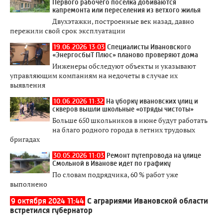
Первого рабочего поселка добиваются
капремонта или переселения из ветхого жилья
Двухэтажки, построенные век назад, давно
пережили свой срок эксплуатации
19.06.2026 13:03
Специалисты Ивановского
«ЭнергосбыТ Плюс» планово проверяют дома
Инженеры обследуют объекты и указывают
управляющим компаниям на недочеты в случае их
выявления
10.06.2026 11:32
На уборку ивановских улиц и
скверов вышли школьные «отряды чистоты»
Больше 650 школьников в июне будут работать
на благо родного города в летних трудовых
бригадах
30.05.2026 11:03
Ремонт путепровода на улице
Смольной в Иванове идет по графику
По словам подрядчика, 60 % работ уже
выполнено
9 октября 2024 11:44
С аграриями Ивановской области
встретился губернатор