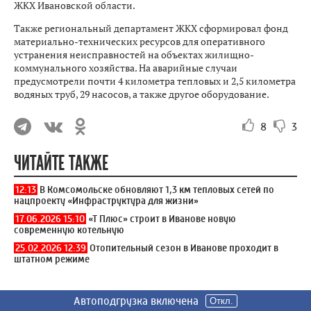
ЖКХ Ивановской области.
Также региональный департамент ЖКХ сформировал фонд
материально-технических ресурсов для оперативного
устранения неисправностей на объектах жилищно-
коммунального хозяйства. На аварийные случаи
предусмотрели почти 4 километра тепловых и 2,5 километра
водяных труб, 29 насосов, а также другое оборудование.
8
3
ЧИТАЙТЕ ТАКЖЕ
12:13
В Комсомольске обновляют 1,3 км тепловых сетей по
нацпроекту «Инфраструктура для жизни»
17.06.2026 15:10
«Т Плюс» строит в Иванове новую
современную котельную
25.02.2026 12:39
Отопительный сезон в Иванове проходит в
штатном режиме
8 октября 2024 09:59
Требования к качеству работ по
Автоподгрузка включена
Автоподгрузка включена
Автоподгрузка включена
Автоподгрузка включена
Автоподгрузка включена
Автоподгрузка включена
Автоподгрузка включена
Откл.
Откл.
Откл.
Откл.
Откл.
Откл.
Откл.