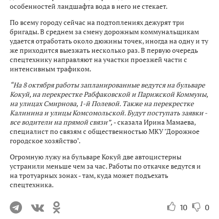
особенностей ландшафта вода в него не стекает.
По всему городу сейчас на подтоплениях дежурят три
бригады. В среднем за смену дорожным коммунальщикам
удается отработать около дюжины точек, иногда на одну и ту
же приходится выезжать несколько раз. В первую очередь
спецтехнику направляют на участки проезжей части с
интенсивным трафиком.
“На 8 октября работы запланированные ведутся на бульваре
Кокуй, на перекрестке Рабфаковской и Парижской Коммуны,
на улицах Смирнова, 1-й Полевой. Также на перекрестке
Калинина и улицы Комсомольской. Будут поступать заявки -
все водители на прямой связи”,
- сказала Ирина Мамаева,
специалист по связям с общественностью МКУ "Дорожное
городское хозяйство".
Огромную лужу на бульваре Кокуй две автоцистерны
устранили меньше чем за час. Работы по откачке ведутся и
на тротуарных зонах - там, куда может подъехать
спецтехника.
10
0