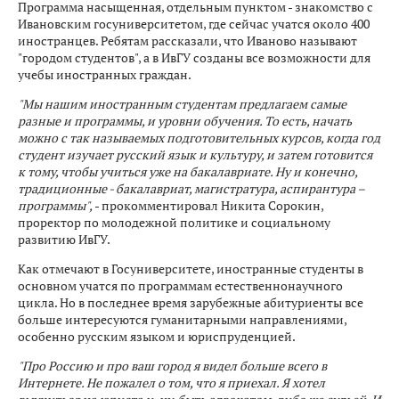
Программа насыщенная, отдельным пунктом - знакомство с
Ивановским госуниверситетом, где сейчас учатся около 400
иностранцев. Ребятам рассказали, что Иваново называют
"городом студентов", а в ИвГУ созданы все возможности для
учебы иностранных граждан.
"Мы нашим иностранным студентам предлагаем самые
разные и программы, и уровни обучения. То есть, начать
можно с так называемых подготовительных курсов, когда год
студент изучает русский язык и культуру, и затем готовится
к тому, чтобы учиться уже на бакалавриате. Ну и конечно,
традиционные - бакалавриат, магистратура, аспирантура –
программы",
- прокомментировал Никита Сорокин,
проректор по молодежной политике и социальному
развитию ИвГУ.
Как отмечают в Госуниверситете, иностранные студенты в
основном учатся по программам естественнонаучного
цикла. Но в последнее время зарубежные абитуриенты все
больше интересуются гуманитарными направлениями,
особенно русским языком и юриспруденцией.
"Про Россию и про ваш город я видел больше всего в
Интернете. Не пожалел о том, что я приехал. Я хотел