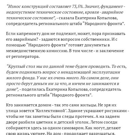
“Износ конструкций составляет 73,5%. Значит, фундамент -
недопустимое техническое состояние, кровля - аварийное
техническое состояние”,
- сказала Екатерина Копылова,
сопредседатель регионального штаба “Народного фронта”.
Если капремонту дом не подлежит, может, пора признавать
его аварийным? - задаются вопросом собственники. И с
помощью “Народного фронта” готовят документы в
межведомственную комиссию. В том числе - и заключение
от регоператора.
“Круглый стол мы по данной теме будем проводить. То есть,
будем поднимать вопрос о ненадлежащей эксплуатации
жилого фонда. У нас их очень много. На самом деле, они
просто берут деньги ни за что, и ничем не занимаются в
доме”,
- поделилась Екатерина Копылова, сопредседатель
регионального штаба “Народного фронта”.
Кто занимается домом - так это сами жильцы. Не зря их
улица зовется "Коллективной". Здание украшают рисунками -
чтобы не так заметны были следы протечек. А на заднем
дворе разбили цветник и детский уголок. Летом соседи
собираются здесь за одним самоваром. Как могут, делают
свою жизнь уютнее. Но дом - продолжает разрушаться.