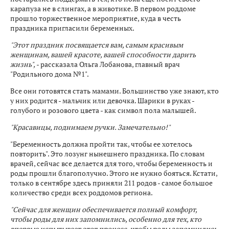
карапуза не в слингах, а в животике. В первом роддоме
прошло торжественное мероприятие, куда в честь
праздника пригласили беременных.
"Этот праздник посвящается вам, самым красивым
женщинам, вашей красоте, вашей способности дарить
жизнь",
- рассказала Ольга Лобанова, главный врач
"Родильного дома №1".
Все они готовятся стать мамами. Большинство уже знают, кто
у них родится - мальчик или девочка. Шарики в руках -
голубого и розового цвета - как символ пола малышей.
"Красавицы, поднимаем ручки. Замечательно!"
"Беременность должна пройти так, чтобы ее хотелось
повторить". Это лозунг нынешнего праздника. По словам
врачей, сейчас все делается для того, чтобы беременность и
роды прошли благополучно. Этого не нужно бояться. Кстати,
только в сентябре здесь приняли 211 родов - самое большое
количество среди всех роддомов региона.
"Сейчас для женщин обеспечивается полный комфорт,
чтобы роды для них запомнились, особенно для тех, кто
впервые испытывает этот процесс, чтобы роды запомнились,