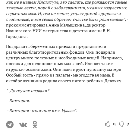
как не в нашем Институте, это сделать, где рождаются самые
тяжелые детки, порой с заболеваниями, у самых возрастных,
серьезных мам. И, тем не менее, уходят домой здоровые и
счастливые, и вся семья обретает счастье быть родителями",
-
прокомментировала Анна Малышкина, директор
Ивановского НИИ материнства и детства имени В.Н.
Городкова.
Поздравить беременных приехали представители
различных благотворительных фондов. Они подарили
центру много полезных и необходимых вещей. Например,
носочки для недоношенных малышей. Или вот такие
игрушки-осьминожки. Они имитируют пуповину матери.
Особый гость - прямо из палаты - многодетная мама. В
октябре женщина родила своего пятого ребенка. Девочку.
"- Дочку как назвали?
- Виктория.
- Виктория - отличное имя. Ураааа".
9
2