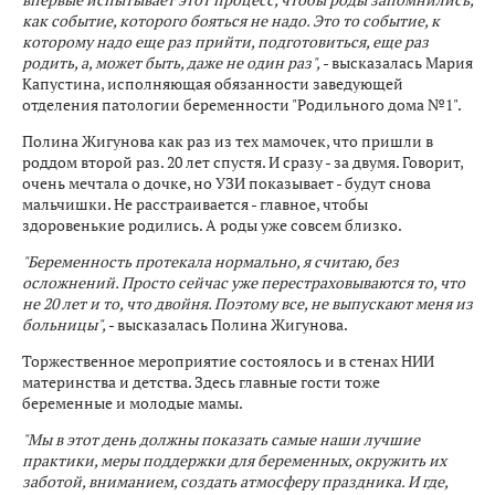
как событие, которого бояться не надо. Это то событие, к
которому надо еще раз прийти, подготовиться, еще раз
родить, а, может быть, даже не один раз",
- высказалась Мария
Капустина, исполняющая обязанности заведующей
отделения патологии беременности "Родильного дома №1".
Полина Жигунова как раз из тех мамочек, что пришли в
роддом второй раз. 20 лет спустя. И сразу - за двумя. Говорит,
очень мечтала о дочке, но УЗИ показывает - будут снова
мальчишки. Не расстраивается - главное, чтобы
здоровенькие родились. А роды уже совсем близко.
"Беременность протекала нормально, я считаю, без
осложнений. Просто сейчас уже перестраховываются то, что
не 20 лет и то, что двойня. Поэтому все, не выпускают меня из
больницы",
- высказалась Полина Жигунова.
Торжественное мероприятие состоялось и в стенах НИИ
материнства и детства. Здесь главные гости тоже
беременные и молодые мамы.
"Мы в этот день должны показать самые наши лучшие
практики, меры поддержки для беременных, окружить их
заботой, вниманием, создать атмосферу праздника. И где,