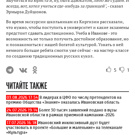
выучиться на юриста и, ну, быть адвокатом, либо же судьей. И
всегда, вот, хотел учиться где-нибудь за границей",
- сказал
Эрмырза Дуйшонов.
Во время экскурсии школьникам из Киргизии рассказали,
что нужно, чтобы поступить в университет и какие экзамены
предстоит сдавать дистанционно. Учеба в Иванове - это
возможность не только получить достойное образование, но
и познакомиться с нашей богатой культурой. Узнать о ней
немного больше ребята смогли уже сейчас - на мастер-классе
по созданию традиционных русских кукол.
5
1
ЧИТАЙТЕ ТАКЖЕ
03.08.2026 17:54
В лидерах в ЦФО по числу претендентов на
премию Общества «Знание» оказалась Ивановская область
24.07.2026 19:14
Более 30 тысяч заявлений подано в вузы
Ивановской области в рамках приемной кампании-2026
17.07.2026 16:18
Ивановский инклюзивный дуэт будет
участвовать в проекте «Большие и маленькие» на телеканале
«Культура»