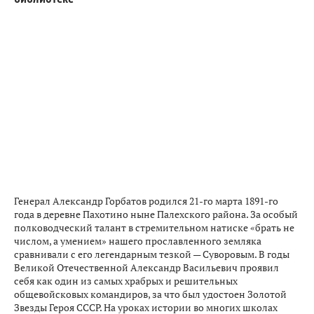
Генерал Александр Горбатов родился 21-го марта 1891-го
года в деревне Пахотино ныне Палехского района. За особый
полководческий талант в стремительном натиске «брать не
числом, а умением» нашего прославленного земляка
сравнивали с его легендарным тезкой — Суворовым. В годы
Великой Отечественной Александр Васильевич проявил
себя как один из самых храбрых и решительных
общевойсковых командиров, за что был удостоен Золотой
Звезды Героя СССР. На уроках истории во многих школах