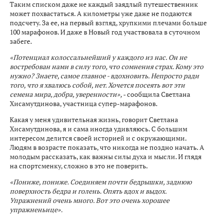
Таким списком даже не каждый заядлый путешественник
может похвастаться. А километры уже даже не подаются
подсчету. За ее, на первый взгляд, хрупкими плечами больше
100 марафонов. И даже в Новый год участвовала в суточном
забеге.
«Потенциал колоссальнейший у каждого из нас. Он не
востребован нами в силу того, что сомнения страх. Кому это
нужно? Знаете, самое главное - вдохновить. Непросто ради
того, что я хвалюсь собой, нет. Хочется посеять вот эти
семена мира, добра, уверенности»,
- сообщила Светлана
Хисамутдинова, участница супер-марафонов.
Какая у меня удивительная жизнь, говорит Светлана
Хисамутдинова, я и сама иногда удивляюсь. С большим
интересом делится своей историей и с окружающими.
Людям в возрасте показать, что никогда не поздно начать. А
молодым рассказать, как важны силы духа и мысли. И глядя
на спортсменку, сложно в это не поверить.
«Пониже, пониже. Соединяем почти бедрышки, заднюю
поверхность бедра и голень. Опять вдох и выдох.
Упражнений очень много. Вот это очень хорошее
упражненьице».