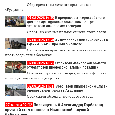
Сбор средств на лечение организовал
«Русфонд»
07.08.2026 14:35
В преддверии всероссийского
дня физкультурника в областном центре
чествовали ивановских тренеров
Спорт - их жизнь в прямом смысле этого слова
07.08.2026 13:38
Антитеррористические учения в
здании ГУ МЧС прошли в Иванове
Силовики на практике отрабатывали способы
противодействия боевикам
07.08.2026 12:33
Строители Ивановской области
отметят свой профессиональный праздник
Опытные строители говорят, что в профессию
приходит много молодых ребят
07.08.2026 11:31
Губернатор Ивановской области
оценил ремонт моста в Авдотьино
Срок сдачи объекта - ноябрь этого года
27 марта 19:02
Посвященный Александру Горбатову
круглый стол прошел в Ивановской научной
библиотеке