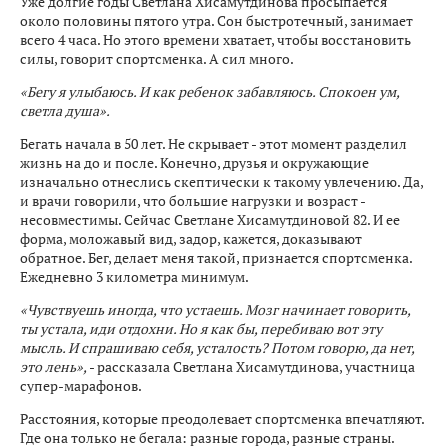
Уже долгие годы Светлана Хисамутдинова просыпается
около половины пятого утра. Сон быстротечный, занимает
всего 4 часа. Но этого времени хватает, чтобы восстановить
силы, говорит спортсменка. А сил много.
«Бегу я улыбаюсь. И как ребенок забавляюсь. Спокоен ум,
светла душа».
Бегать начала в 50 лет. Не скрывает - этот момент разделил
жизнь на до и после. Конечно, друзья и окружающие
изначально отнеслись скептически к такому увлечению. Да,
и врачи говорили, что большие нагрузки и возраст -
несовместимы. Сейчас Светлане Хисамутдиновой 82. И ее
форма, моложавый вид, задор, кажется, доказывают
обратное. Бег, делает меня такой, признается спортсменка.
Ежедневно 3 километра минимум.
«Чувствуешь иногда, что устаешь. Мозг начинает говорить,
ты устала, иди отдохни. Но я как бы, перебиваю вот эту
мысль. И спрашиваю себя, усталость? Потом говорю, да нет,
это лень»,
- рассказала Светлана Хисамутдинова, участница
супер-марафонов.
Расстояния, которые преодолевает спортсменка впечатляют.
Где она только не бегала: разные города, разные страны.