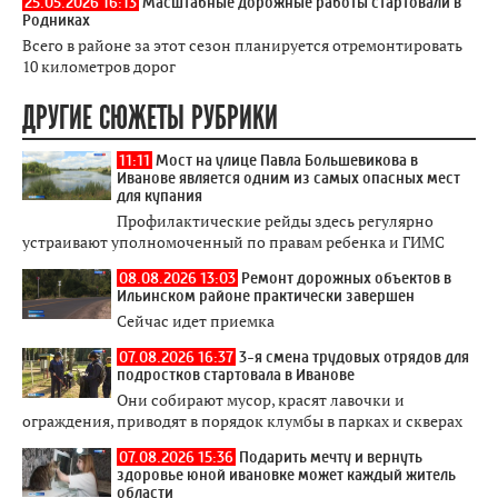
25.05.2026 16:13
Масштабные дорожные работы стартовали в
Родниках
Всего в районе за этот сезон планируется отремонтировать
10 километров дорог
ДРУГИЕ СЮЖЕТЫ РУБРИКИ
11:11
Мост на улице Павла Большевикова в
Иванове является одним из самых опасных мест
для купания
Профилактические рейды здесь регулярно
устраивают уполномоченный по правам ребенка и ГИМС
08.08.2026 13:03
Ремонт дорожных объектов в
Ильинском районе практически завершен
Сейчас идет приемка
07.08.2026 16:37
3-я смена трудовых отрядов для
подростков стартовала в Иванове
Они собирают мусор, красят лавочки и
ограждения, приводят в порядок клумбы в парках и скверах
07.08.2026 15:36
Подарить мечту и вернуть
здоровье юной ивановке может каждый житель
области