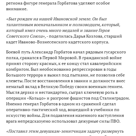
региона фигуре генерала Горбатова уделяют особое
внимание.
«Был рожден на нашей Ивановской земле. Он был
талантливым военачальником и полководцем, который,
который имел очень много медалей и звание Героя
Советского Союза»,
- поделилась Дарья Козлова, старший
кадет Иваново-Вознесенского кадетского корпуса.
Боевой путь Александр Горбатов начал рядовым гусарского
полка, сражался в Первой Мировой. В гражданской войне
принял сторону красных, к ее концу стал кавалерийским
комбригом. Был необоснованно репрессирован в годы
Большого террора и выжил под пытками, не позволив себе
клеветы. После восстановления в звании и должности внес
немалый вклад в Великую Победу своим военным гением.
Мысля дерзко и нестандартно, сыграл ключевую роль в
операции «Кольцо» и разгроме фашистов под Сталинградом.
Именно генерал Горбатов в одном из сражений сделал
оперативно-тактический ход, вошедший в учебники по
искусству войны. Для подавления наземного наступления
врага непредсказуемо использовал дежурные силы ПВО.
«Поставил этим девушкам-зенитчицам задачу развернуть