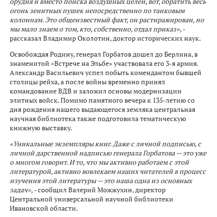
орудия и вместо поиска воздушных целей, вот, обратить весь
огонь зенитных пушек непосредственно по танковым
колоннам. Это общеизвестный факт, он растиражирован, но
мы мало знаем о том, кто, собственно, отдал приказ»,
-
рассказал Владимир Околотин, доктор исторических наук.
Освобождая Родину, генерал Горбатов дошел до Берлина, в
знаменитой «Встрече на Эльбе» участвовала его 3-я армия.
Александр Васильевич успел побыть комендантом бывшей
столицы рейха, а после войны временно принял
командование ВДВ и заложил основы модернизации
элитных войск. Помимо памятного вечера к 135-летию со
дня рождения нашего выдающегося земляка центральная
научная библиотека также подготовила тематическую
книжную выставку.
«Уникальные экземпляры книг. Даже с личной подписью, с
личной дарственной надписью генерала Горбатова — это уже
о многом говорит. И то, что мы активно работаем с этой
литературой, активно вовлекаем наших читателей в процесс
изучения этой литературы — это наша одна из основных
задач»,
- сообщил Валерий Можжухин, директор
Центральной универсальной научной библиотеки
Ивановской области.