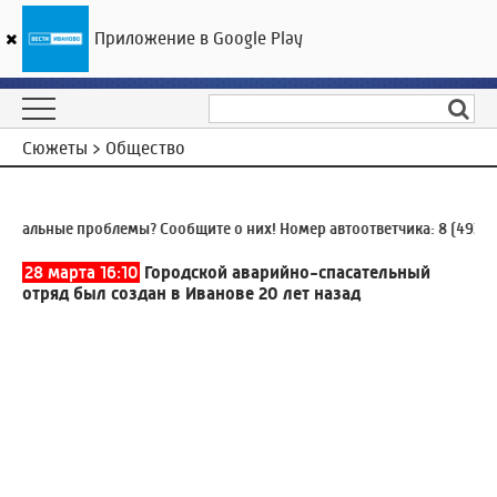
Приложение в Google Play
ГТРК «Ивтелерадио»
22
°C
09 августа 13:06
Сюжеты > Общество
льные проблемы? Сообщите о них! Номер автоответчика:
8 (4932) 9
28 марта 16:10
Городской аварийно-спасательный
отряд был создан в Иванове 20 лет назад