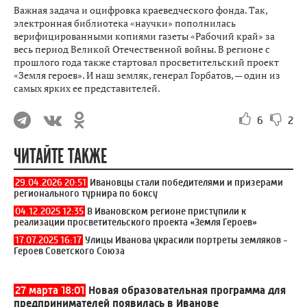
Важная задача и оцифровка краеведческого фонда. Так,
электронная библиотека «научки» пополнилась
верифицированными копиями газеты «Рабочий край» за
весь период Великой Отечественной войны. В регионе с
прошлого года также стартовал просветительский проект
«Земля героев». И наш земляк, генерал Горбатов, — один из
самых ярких ее представителей.
6
2
ЧИТАЙТЕ ТАКЖЕ
29.04.2026 20:51
Ивановцы стали победителями и призерами
регионального турнира по боксу
04.12.2025 12:35
В Ивановском регионе приступили к
реализации просветительского проекта «Земля Героев»
17.07.2025 16:17
Улицы Иванова украсили портреты земляков -
Героев Советского Союза
27 марта 18:01
Новая образовательная программа для
предпринимателей появилась в Иванове