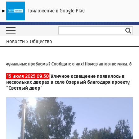
Приложение в Google Play
ГТРК «Ивтелерадио»
19
°C
09 августа 09:04
Новости > Общество
унальные проблемы? Сообщите о них! Номер автоответчика:
8 (4932
15 июля 2025 09:50
Уличное освещение появилось в
нескольких дворах в селе Озерный благодаря проекту
"Светлый двор"