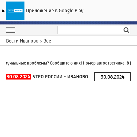
Приложение в Google Play
ГТРК «Ивтелерадио»
19
°C
10 августа 09:24
Вести Иваново > Все
мунальные проблемы? Сообщите о них! Номер автоответчика:
8 (493
30.08.2024
УТРО РОССИИ - ИВАНОВО