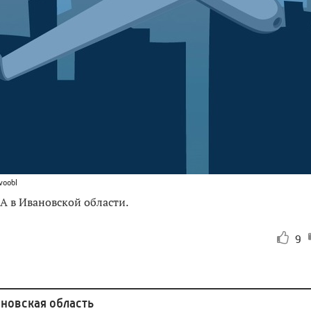
voobl
А в Ивановской области.
9
новская область