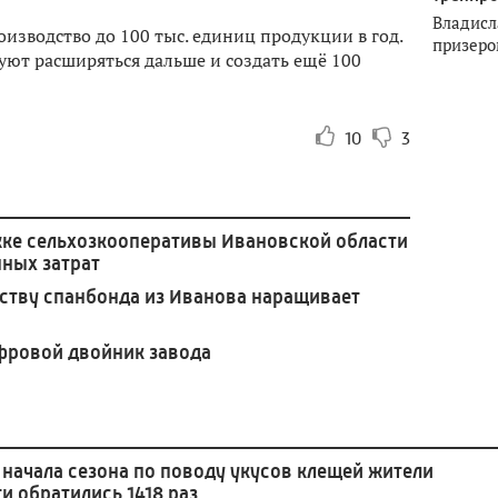
Владисл
зводство до 100 тыс. единиц продукции в год.
призеро
уют расширяться дальше и создать ещё 100
10
3
жке сельхозкооперативы Ивановской области
нных затрат
ству спанбонда из Иванова наращивает
фровой двойник завода
 начала сезона по поводу укусов клещей жители
и обратились 1418 раз