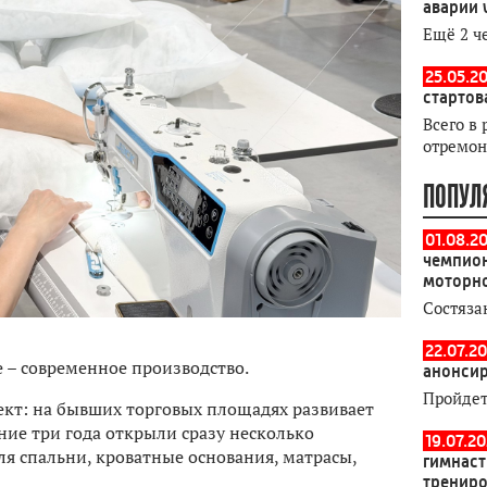
аварии 
Ещё 2 ч
25.05.20
стартов
Всего в 
отремон
ПОПУЛ
01.08.2
чемпион
моторн
Состяза
22.07.20
 – современное производство.
анонсир
Пройдет
ект: на бывших торговых площадях развивает
ние три года открыли сразу несколько
19.07.2
я спальни, кроватные основания, матрасы,
гимнаст
тренир