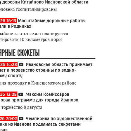
у деревни Китайново Ивановской области
еловека госпитализированы
26 16:13
Масштабные дорожные работы
али в Родниках
районе за этот сезон планируется
тировать 10 километров дорог
ЯРНЫЕ СЮЖЕТЫ
026 14:28
Ивановская область принимает
ат и первенство странны по водно-
ому спорту
ния проходят в Кинешемском районе
26 13:08
Максим Комиссаров
овал программу дня города Иваново
 торжество 8 августа
026 20:02
Чемпионка по художественной
ике из Иванова поделилась секретами
овок