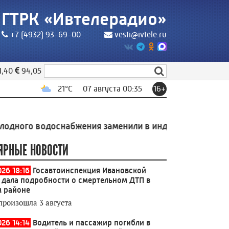
ГТРК «Ивтелерадио»
+7 (4932) 93-69-00
vesti@ivtele.ru
1,40
94,05
21
°C
07 августа 00:35
16+
 водоснабжения заменили в индустриальном парке Ро
ЯРНЫЕ НОВОСТИ
026 18:16
Госавтоинспекция Ивановской
 дала подробности о смертельном ДТП в
 районе
произошла 3 августа
026 14:14
Водитель и пассажир погибли в