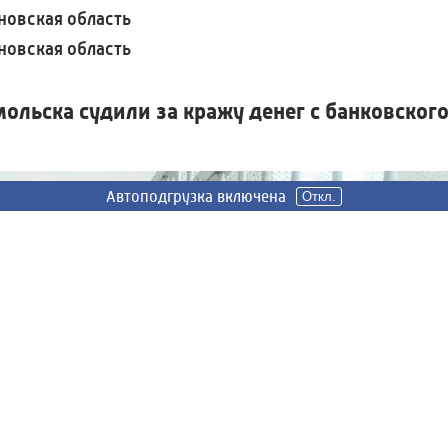
овская область
овская область
льска судили за кражу денег с банковског
Автоподгрузка включена
Автоподгрузка включена
Откл.
Откл.