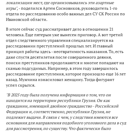
локализации мест, где организовывались эти азартные
игры",
- поделился Артем Сосновиков, руководитель 1-го
отдела по расследованию особо важных дел СУ СК России по
Ивановской области.
В итоге сейчас суд рассматривает дело в отношении 21
человека. Еще пятерым уже вынесен приговор. А вот третий
отдел следственного управления специализируется на
расследовании преступлений прошлых лет. И главный
принцип работы здесь - неотвратимость наказания. То, есть
даже спустя десятилетия после совершенного деяния,
поиски преступников продолжаются и многие попадают на
скамью подсудимых. Например, в этом году завершилось
расследование преступления, которое произошло еще 16 лет
назад. Мужчина изнасиловал женщину. Тогда фигурант
успел скрылся.
"В 2025 году была получена информация о том, что он
находится на территории республики Грузия. Он как
гражданин, имеющий двойное гражданство - Российской
Федерации и, соответственно, республики Грузия, не
подлежит выдачи. В связи с чем, у следствия имеются все
основания для направления подобного уголовного дела в суд
для рассмотрения, по существу. Что фактически было