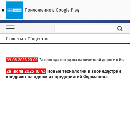
Приложение в Google Play
ГТРК «Ивтелерадио»
11
°C
10 августа 04:30
Сюжеты > Общество
09.08.2026 20:02
За полгода погрузка на железной дороге в Ивановск
28 июля 2025 10:43
Новые технологии в зооиндустрии
внедряют на одном из предприятий Фурманова