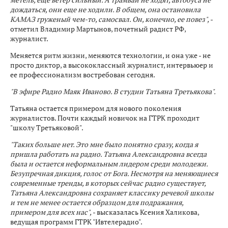
дождаться, они еще не ходили. В общем, она остановила
КАМАЗ груженый чем-то, самосвал. Он, конечно, ее повез",
-
отметил Владимир Мартынов, почетный радист РФ,
журналист.
Меняется ритм жизни, меняются технологии, и она уже - не
просто диктор, а высококлассный журналист, интервьюер и
ее профессионализм востребован сегодня.
"В эфире Радио Маяк Иваново. В студии Татьяна Третьякова".
Татьяна остается примером для нового поколения
журналистов. Почти каждый новичок на ГТРК проходит
"школу Третьяковой".
"Таких больше нет. Это мне было понятно сразу, когда я
пришла работать на радио. Татьяна Александровна всегда
была и остается неформальным лидером среди молодежи.
Безупречная дикция, голос от Бога. Несмотря на меняющиеся
современные тренды, в которых сейчас радио существует,
Татьяна Александровна сохраняет классику речевой школы
и тем не менее остается образцом для подражания,
примером для всех нас",
- высказалась Ксения Халикова,
ведущая программ ГТРК "Ивтелерадио".