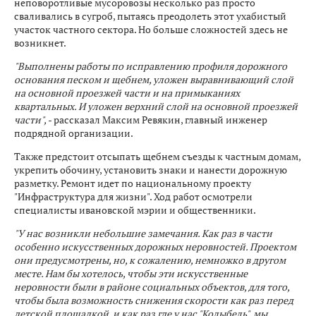
неповоротливые мусоровозы несколько раз просто
сваливались в сугроб, пытаясь преодолеть этот ухабистый
участок частного сектора. Но больше сложностей здесь не
возникнет.
"Выполнены работы по исправлению профиля дорожного
основания песком и щебнем, уложен выравнивающий слой
на основной проезжей части и на примыканиях
квартальных. И уложен верхний слой на основной проезжей
части",
- рассказал Максим Ревякин, главный инженер
подрядной организации.
Также предстоит отсыпать щебнем съезды к частным домам,
укрепить обочину, установить знаки и нанести дорожную
разметку. Ремонт идет по национальному проекту
"Инфраструктура для жизни". Ход работ осмотрели
специалисты ивановской мэрии и общественники.
"У нас возникли небольшие замечания. Как раз в части
особенно искусственных дорожных неровностей. Проектом
они предусмотрены, но, к сожалению, немножко в другом
месте. Нам бы хотелось, чтобы эти искусственные
неровности были в районе социальных объектов, для того,
чтобы была возможность снижения скорости как раз перед
детской площадкой, и как раз где у нас "Колыбель". мы