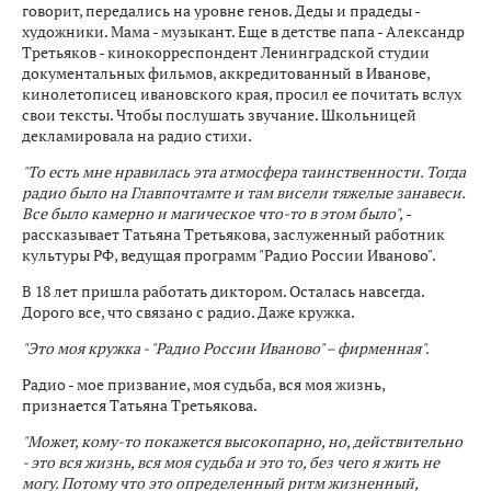
говорит, передались на уровне генов. Деды и прадеды -
художники. Мама - музыкант. Еще в детстве папа - Александр
Третьяков - кинокорреспондент Ленинградской студии
документальных фильмов, аккредитованный в Иванове,
кинолетописец ивановского края, просил ее почитать вслух
свои тексты. Чтобы послушать звучание. Школьницей
декламировала на радио стихи.
"То есть мне нравилась эта атмосфера таинственности. Тогда
радио было на Главпочтамте и там висели тяжелые занавеси.
Все было камерно и магическое что-то в этом было",
-
рассказывает Татьяна Третьякова, заслуженный работник
культуры РФ, ведущая программ "Радио России Иваново".
В 18 лет пришла работать диктором. Осталась навсегда.
Дорого все, что связано с радио. Даже кружка.
"Это моя кружка - "Радио России Иваново" – фирменная".
Радио - мое призвание, моя судьба, вся моя жизнь,
признается Татьяна Третьякова.
"Может, кому-то покажется высокопарно, но, действительно
- это вся жизнь, вся моя судьба и это то, без чего я жить не
могу. Потому что это определенный ритм жизненный,