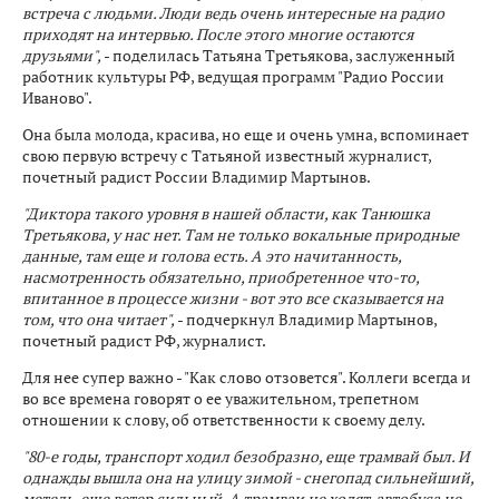
встреча с людьми. Люди ведь очень интересные на радио
приходят на интервью. После этого многие остаются
друзьями",
- поделилась Татьяна Третьякова, заслуженный
работник культуры РФ, ведущая программ "Радио России
Иваново".
Она была молода, красива, но еще и очень умна, вспоминает
свою первую встречу с Татьяной известный журналист,
почетный радист России Владимир Мартынов.
"Диктора такого уровня в нашей области, как Танюшка
Третьякова, у нас нет. Там не только вокальные природные
данные, там еще и голова есть. А это начитанность,
насмотренность обязательно, приобретенное что-то,
впитанное в процессе жизни - вот это все сказывается на
том, что она читает",
- подчеркнул Владимир Мартынов,
почетный радист РФ, журналист.
Для нее супер важно - "Как слово отзовется". Коллеги всегда и
во все времена говорят о ее уважительном, трепетном
отношении к слову, об ответственности к своему делу.
"80-е годы, транспорт ходил безобразно, еще трамвай был. И
однажды вышла она на улицу зимой - снегопад сильнейший,
метель, еще ветер сильный. А трамваи не ходят, автобуса не