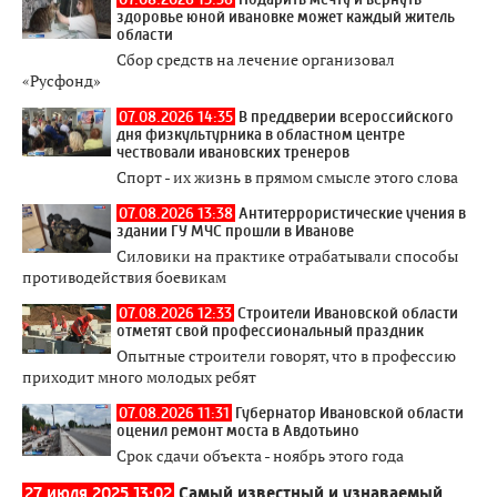
здоровье юной ивановке может каждый житель
области
Сбор средств на лечение организовал
«Русфонд»
07.08.2026 14:35
В преддверии всероссийского
дня физкультурника в областном центре
чествовали ивановских тренеров
Спорт - их жизнь в прямом смысле этого слова
07.08.2026 13:38
Антитеррористические учения в
здании ГУ МЧС прошли в Иванове
Силовики на практике отрабатывали способы
противодействия боевикам
07.08.2026 12:33
Строители Ивановской области
отметят свой профессиональный праздник
Опытные строители говорят, что в профессию
приходит много молодых ребят
07.08.2026 11:31
Губернатор Ивановской области
оценил ремонт моста в Авдотьино
Срок сдачи объекта - ноябрь этого года
27 июля 2025 13:02
Самый известный и узнаваемый