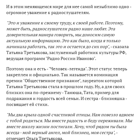
И в этом меняющемся мире для нее самой незыблимо одно -
огромное уважение к радиослушателям.
"Это и уважение к своему труду, к своей работе. Поэтому,
может быть, радиослушатели радио наше любят. Эта
доверительная манера говорить, мы доносим самую
актуальную информацию. Это как было, когда я только
начинала работать, так это и остается до сих пор",
- сказала
Татьяна Третьякова, заслуженный работник культуры РФ,
ведущая программ "Радио России Иваново".
Поэтому она и есть - "Человек-легенда". Этот статус теперь
закреплен и официально. Так называется номинация
премии "Общественное признание", лауреатом которой
Татьяна Третьякова стала в прошлом году. Ну, а для своих
близких она по-прежнему - Танюша, Тата, пример для
подражания и гордость всей семьи. И сестра - близняшка -
посвящает ей стихи.
"Мы два крыла одной счастливой птицы. Нам повезло вдвоем
с тобой родиться. Мы вместе радость и беду переживали. Мы
вместе школу жизни постигали. Хочу, чтоб рядом ты была
всегда - мой верный ангел, мой близнец, моя сестра",
-
отмечает Ольга Третьякова.