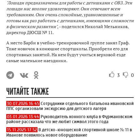
"Лошади предназначены для работы с детишками с ОВЗ. Эти
лошади нас вполне удовлетворяют. Они отвечают всем
требованиям. Они очень спокойные, уравновешенные и
готовы как раз работать с детишками, имеющими сложности
в физическом развитии",
- поделился Николай Мельников,
директор ДЮСШ № 11.
А место Барби в учебно-тренировочной группе занял Граф.
Тоже новичок в конюшне спортшколы. Приобрели его для
спортивных занятий. На нем будут учиться верховой езде
самые маленькие наездники.
3
0
ЧИТАЙТЕ ТАКЖЕ
30.07.2026 16:45
Сотрудники отдельного батальона ивановской
ППС организовали экскурсию для детского лагеря
03.01.2026 13:44
Руководитель конного клуба в Фурмановском
районе рассказала что же любит символ этого года
15.11.2025 17:52
В детско-юношеской спортивной школе № 11 в
Иванове появилось новое оборудование