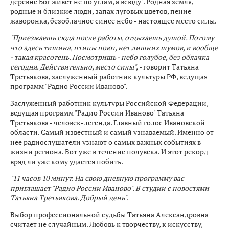
деревне Бог живет не по углам, а всюду". Родная земля,
родные и близкие люди, запах луговых цветов, пение
жаворонка, безоблачное синее небо - настоящее место силы.
"Приезжаешь сюда после работы, отдыхаешь душой. Потому
что здесь тишина, птицы поют, нет лишних шумов, и вообще
- такая красотень. Посмотришь - небо голубое, без облачка
сегодня. Действительно, место силы",
- говорит Татьяна
Третьякова, заслуженный работник культуры РФ, ведущая
программ "Радио России Иваново".
Заслуженный работник культуры Российской Федерации,
ведущая программ "Радио России Иваново" Татьяна
Третьякова - человек-легенда. Главный голос Ивановской
области. Самый известный и самый узнаваемый. Именно от
нее радиослушатели узнают о самых важных событиях в
жизни региона. Вот уже в течение полувека. И этот рекорд
вряд ли уже кому удастся побить.
"11 часов 10 минут. На свою дневную программу вас
приглашает "Радио России Иваново". В студии с новостями
Татьяна Третьякова. Добрый день".
Выбор профессиональной судьбы Татьяна Александровна
считает не случайным. Любовь к творчеству, к искусству,