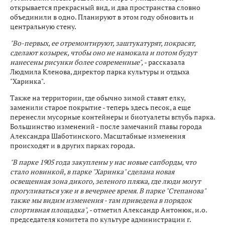
открывается прекрасный вид, и два пространства словно
объединили в одно. Планируют в этом году обновить и
центральную стену.
"Во-первых, ее отремонтируют, заштукатурят, покрасят,
сделают козырек, чтобы оно не намокала и потом будут
нанесены рисунки более современные",
- рассказала
Людмила Кленова, директор парка культуры и отдыха
"Харинка".
Также на территории, где обычно зимой ставят елку,
заменили старое покрытие - теперь здесь песок, а еще
перенесли мусорные контейнеры и биотуалеты вглубь парка.
Большинство изменений - после замечаний главы города
Александра Шаботинского. Масштабные изменения
происходят и в других парках города.
"В парке 1905 года закуплены у нас новые сапборды, что
стало новинкой, в парке "Харинка" сделана новая
освещенная зона дикого, зеленого пляжа, где люди могут
прогуливаться уже и в вечернее время. В парке "Степанова"
также мы видим изменения - там приведена в порядок
спортивная площадка",
- отметил Александр Антонюк, и.о.
председателя комитета по культуре администрации г.